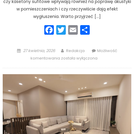
czy kasetony sufitowe wpływają również na poprawę akustyki
w pomieszczeniach i czy rzeczywiście dają efekt
wygłuszenia. Warto przyjrzeć […]
Facebook
Twitter
Email
Podziel
się
Posted
Author
27 kwietnia, 2026
Redakcja
Możliwość
on
Czy
komentowania
została wyłączona
kasetony
sufitowe
wygłuszają
pomieszczenie?