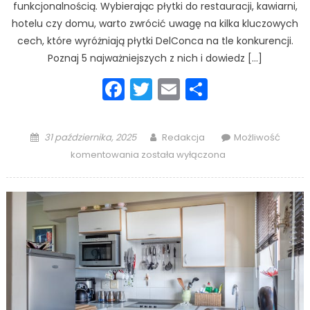
funkcjonalnością. Wybierając płytki do restauracji, kawiarni,
hotelu czy domu, warto zwrócić uwagę na kilka kluczowych
cech, które wyróżniają płytki DelConca na tle konkurencji.
Poznaj 5 najważniejszych z nich i dowiedz […]
Facebook
Twitter
Email
Podziel
się
Posted
Author
31 października, 2025
Redakcja
Możliwość
on
5
komentowania
została wyłączona
najważniejszych
cech
płytek
DelConca,
na
które
warto
zwrócić
uwagę