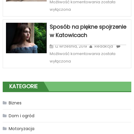
Najlepszy
Możliwość komentowania
została
sklepów
serwis
wyłączona
internetowych
wózków
widłowych
Sposób na piękne spojrzenie
Zabrze
w Katowicach
12 września, 2019
Redakcja
Sposób
Możliwość komentowania
została
na
wyłączona
piękne
spojrzenie
w
KATEGORIE
Katowicach
Biznes
Dom i ogród
Motoryzacja