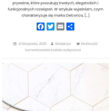
prywatne, które poszukują trwałych, eleganckich i
funkcjonalnych rozwiązań. W artykule wyjaśniam, czym
charakteryzuje się marka Delconca, […]
Facebook
Twitter
Email
Podziel
się
Posted
Author
21 listopada, 2025
Redakcja
Możliwość
on
Płytki
komentowania
została wyłączona
Delconca
–
co
to
za
marka
i
dlaczego
cieszy
się