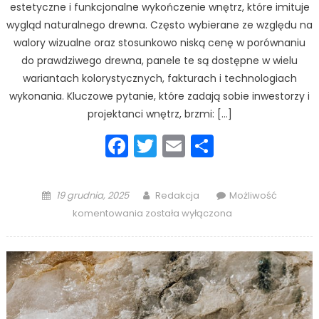
estetyczne i funkcjonalne wykończenie wnętrz, które imituje
wygląd naturalnego drewna. Często wybierane ze względu na
walory wizualne oraz stosunkowo niską cenę w porównaniu
do prawdziwego drewna, panele te są dostępne w wielu
wariantach kolorystycznych, fakturach i technologiach
wykonania. Kluczowe pytanie, które zadają sobie inwestorzy i
projektanci wnętrz, brzmi: […]
Facebook
Twitter
Email
Podziel
się
Posted
Author
19 grudnia, 2025
Redakcja
Możliwość
on
Czy
komentowania
została wyłączona
panele
ścienne
drewnopodobne
są
trwałe?