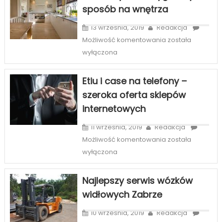
sposób na wnętrza
uśmiech
w
13 września, 2019
Redakcja
Szczecinie
Kasetony
Możliwość komentowania
została
3D
wyłączona
–
oryginalny
Etiu i case na telefony –
sposób
szeroka oferta sklepów
na
internetowych
wnętrza
11 września, 2019
Redakcja
Etiu
Możliwość komentowania
została
i
wyłączona
case
na
Najlepszy serwis wózków
telefony
widłowych Zabrze
–
szeroka
10 września, 2019
Redakcja
oferta