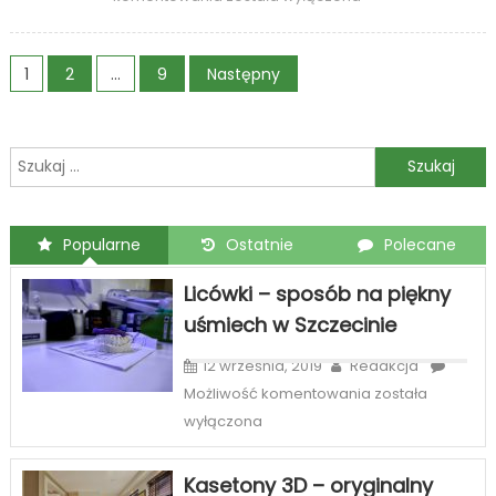
wyposażenie
łazienki
Stronicowanie
jest
1
2
…
9
Następny
niezbędne
wpisów
w
nowym
Szukaj:
mieszkaniu?
Popularne
Ostatnie
Polecane
Licówki – sposób na piękny
uśmiech w Szczecinie
12 września, 2019
Redakcja
Licówki
Możliwość komentowania
została
–
wyłączona
sposób
na
Kasetony 3D – oryginalny
piękny