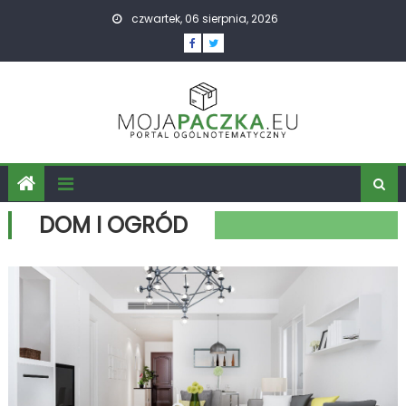
Skip
czwartek, 06 sierpnia, 2026
to
content
DOM I OGRÓD