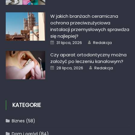
W jakich branżach ceramiczna
ochrona przeciwzużyciowa
instalacji przemysłowych sprawdza
się najlepiej?
Posted
Author
31 lipca, 2026
Redakcja
on
Czy aparat ortodontyczny można
założyć po leczeniu kanałowym?
Posted
Author
28 lipca, 2026
Redakcja
on
KATEGORIE
Biznes
(58)
Dom i ogród
(84)