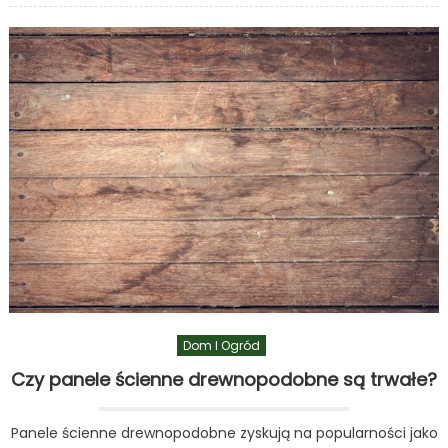
matowe
czy
błyszczące
–
które
wybrać?
Dom I Ogród
Czy panele ścienne drewnopodobne są trwałe?
Panele ścienne drewnopodobne zyskują na popularności jako