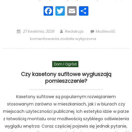
Facebook
Twitter
Email
Podziel
się
Posted
Author
27 kwietnia, 2026
Redakcja
Możliwość
on
Czy
komentowania
została wyłączona
kasetony
sufitowe
wygłuszają
Dom I Ogród
pomieszczenie?
Czy kasetony sufitowe wygłuszają
pomieszczenie?
Kasetony sufitowe są popularnym rozwiązaniem
stosowanym zarówno w mieszkaniach, jak i w biurach czy
miejscach użyteczności publicznej. Ich estetyka idzie w parze
z łatwością montażu oraz możliwością szybkiego odświeżenia
wyglądu wnętrza. Coraz częściej pojawia się jednak pytanie,