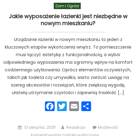
Dom I Ogród
Jakie wyposażenie łazienki jest niezbędne w
nowym mieszkaniu?
Urządzanie łazienki w nowym mieszkaniu to jeden z
kluczowych etapów wykończenia wnętrz. To pomieszczenie
musi łączyć estetykę z funkcjonalnością, a wybór
odpowiedniego wyposażenia ma ogromny wpływ na komfort
codziennego użytkowania. Oprócz elementów oczywistych,
takich jak toaleta czy umywalka, warto zwrócić uwagę na
szereg akcesoriów i rozwiązań, które zwiększą wygodę,
ułatwią utrzymanie czystości i zapewnią trwałość […]
Facebook
Twitter
Email
Podziel
się
Posted
Author
13 sierpnia, 2025
Redakcja
Możliwość
on
Jakie
komentowania
została wyłączona