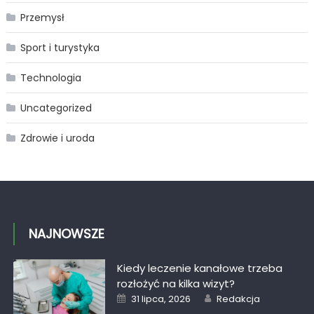
Przemysł
Sport i turystyka
Technologia
Uncategorized
Zdrowie i uroda
NAJNOWSZE
Kiedy leczenie kanałowe trzeba
rozłożyć na kilka wizyt?
Posted
Author
31 lipca, 2026
Redakcja
on