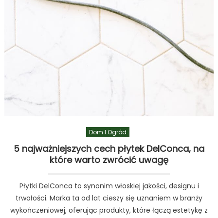
tak
dużą
popularnością?
Dom I Ogród
5 najważniejszych cech płytek DelConca, na
które warto zwrócić uwagę
Płytki DelConca to synonim włoskiej jakości, designu i
trwałości. Marka ta od lat cieszy się uznaniem w branży
wykończeniowej, oferując produkty, które łączą estetykę z