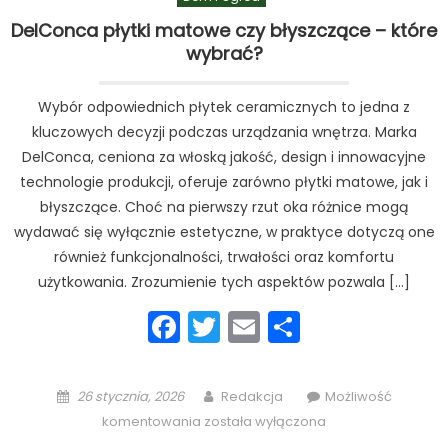
DelConca płytki matowe czy błyszczące – które
wybrać?
Wybór odpowiednich płytek ceramicznych to jedna z
kluczowych decyzji podczas urządzania wnętrza. Marka
DelConca, ceniona za włoską jakość, design i innowacyjne
technologie produkcji, oferuje zarówno płytki matowe, jak i
błyszczące. Choć na pierwszy rzut oka różnice mogą
wydawać się wyłącznie estetyczne, w praktyce dotyczą one
również funkcjonalności, trwałości oraz komfortu
użytkowania. Zrozumienie tych aspektów pozwala […]
Facebook
Twitter
Email
Podziel
się
Posted
Author
26 stycznia, 2026
Redakcja
Możliwość
on
DelConca
komentowania
została wyłączona
płytki