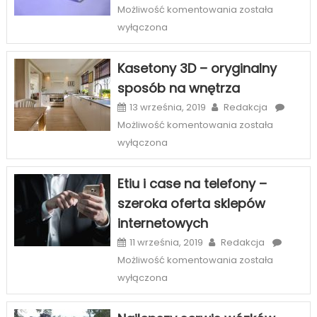
Licówki
Możliwość komentowania
została
–
wyłączona
sposób
na
Kasetony 3D – oryginalny
piękny
sposób na wnętrza
uśmiech
w
13 września, 2019
Redakcja
Szczecinie
Kasetony
Możliwość komentowania
została
3D
wyłączona
–
oryginalny
Etiu i case na telefony –
sposób
szeroka oferta sklepów
na
internetowych
wnętrza
11 września, 2019
Redakcja
Etiu
Możliwość komentowania
została
i
wyłączona
case
na