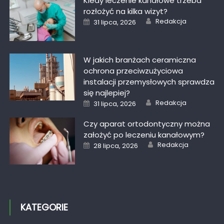
Kiedy leczenie kanałowe trzeba
rozłożyć na kilka wizyt?
Author
Posted
Redakcja
31 lipca, 2026
on
W jakich branżach ceramiczna
ochrona przeciwzużyciowa
instalacji przemysłowych sprawdza
się najlepiej?
Author
Posted
Redakcja
31 lipca, 2026
on
Czy aparat ortodontyczny można
założyć po leczeniu kanałowym?
Author
Posted
Redakcja
28 lipca, 2026
on
KATEGORIE