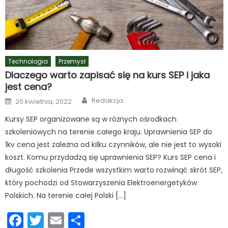
Technologia
Przemysł
Dlaczego warto zapisać się na kurs SEP i jaka
jest cena?
Author
Posted
Redakcja
20 kwietnia, 2022
on
Kursy SEP organizowane są w różnych ośrodkach
szkoleniowych na terenie całego kraju. Uprawnienia SEP do
1kv cena jest zależna od kilku czynników, ale nie jest to wysoki
koszt. Komu przydadzą się uprawnienia SEP? Kurs SEP cena i
długość szkolenia Przede wszystkim warto rozwinąć skrót SEP,
który pochodzi od Stowarzyszenia Elektroenergetyków
Polskich. Na terenie całej Polski […]
Facebook
Twitter
Email
Podziel