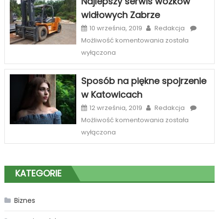
Najlepszy serwis wózków
telefony
widłowych Zabrze
–
szeroka
10 września, 2019
Redakcja
oferta
Najlepszy
Możliwość komentowania
została
sklepów
serwis
wyłączona
internetowych
wózków
widłowych
Sposób na piękne spojrzenie
Zabrze
w Katowicach
12 września, 2019
Redakcja
Sposób
Możliwość komentowania
została
na
wyłączona
piękne
spojrzenie
w
KATEGORIE
Katowicach
Biznes