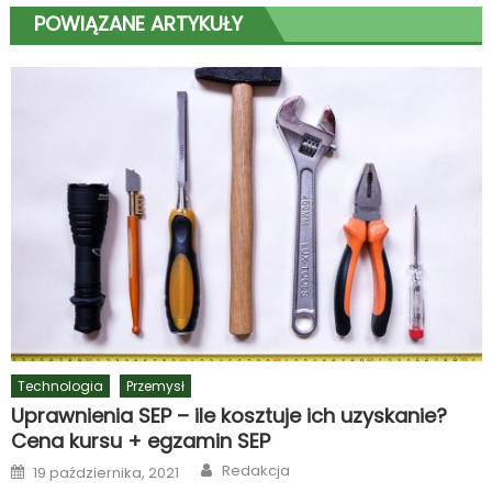
POWIĄZANE ARTYKUŁY
Technologia
Przemysł
Uprawnienia SEP – ile kosztuje ich uzyskanie?
Cena kursu + egzamin SEP
Author
Posted
Redakcja
19 października, 2021
on