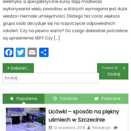
elektryka, a specjalistyczne kursy dają możliwość
wykonywania wielu zawodów, w których wymagana jest duża
wiedza i niemałe umiejętności. Dlatego też coraz większa
grupa osób decyduje się na rozpoczęcie odpowiednich
szkoleń. Czy na pewno warto? Do czego dokładnie potrzebne
są uprawnienia SEP? Czy […]
Facebook
Twitter
Email
Podziel
się
Nawigacja
Gabinet stomatologiczny – kompleksowe i profesjonalne zabiegi
Coraz bardziej popularne korekty zgryzu
Szukaj:
wpisu
Popularne
Ostatnie
Polecane
Licówki – sposób na piękny
uśmiech w Szczecinie
12 września, 2019
Redakcja