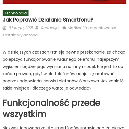
Technologia
Jak Poprawić Działanie Smartfonu?
Posted
Author
Jak
9 lutego, 2021
Redakcja
Możliwość komentowania
on
popra
została wyłączona
działa
smartf
W dzisiejszych czasach istnieje pewne przekonanie, że chcąc
polepszyć funkcjonowanie własnego telefonu, najlepszym
wyjściem będzie jego wymiana na inny model. Nie jest to do
końca prawda, gdyż wiele telefonów udaje się uratować
poprzez odpowiedni serwis telefonów Warszawa. Jak znaleźć
takie miejsce i dlaczego warto je odwiedzić?
Funkcjonalność przede
wszystkim
Niekwestionowaną zaletą smartfonów sprawiającą, że cieszą