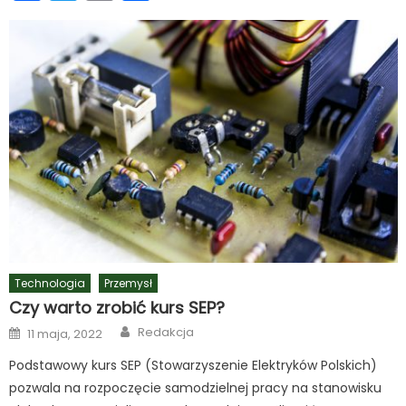
się
Technologia
Przemysł
Czy warto zrobić kurs SEP?
Author
Posted
Redakcja
11 maja, 2022
on
Podstawowy kurs SEP (Stowarzyszenie Elektryków Polskich)
pozwala na rozpoczęcie samodzielnej pracy na stanowisku