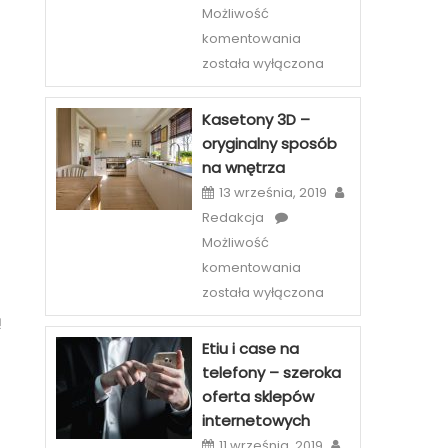
Możliwość
Licówki
komentowania
–
została wyłączona
sposób
na
Kasetony 3D –
piękny
oryginalny sposób
uśmiech
na wnętrza
w
13 września, 2019
Szczecinie
Redakcja
Możliwość
Kasetony
komentowania
3D
została wyłączona
–
ą
oryginalny
Etiu i case na
sposób
telefony – szeroka
na
oferta sklepów
wnętrza
internetowych
11 września, 2019