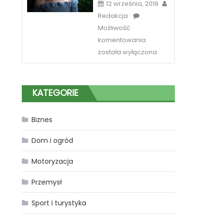
12 września, 2019
Redakcja
Możliwość
Sposób
komentowania
na
została wyłączona
piękne
spojrzenie
w
KATEGORIE
Katowicach
Biznes
Dom i ogród
Motoryzacja
Przemysł
Sport i turystyka