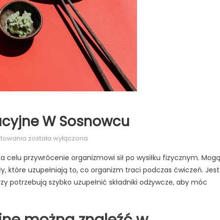
racyjne W Sosnowcu
Najlepsze
ntowania
została wyłączona
posiłki
 na celu przywrócenie organizmowi sił po wysiłku fizycznym. Mog
regeneracyjne
y, które uzupełniają to, co organizm traci podczas ćwiczeń. Jest
w
zy potrzebują szybko uzupełnić składniki odżywcze, aby móc
Sosnowcu