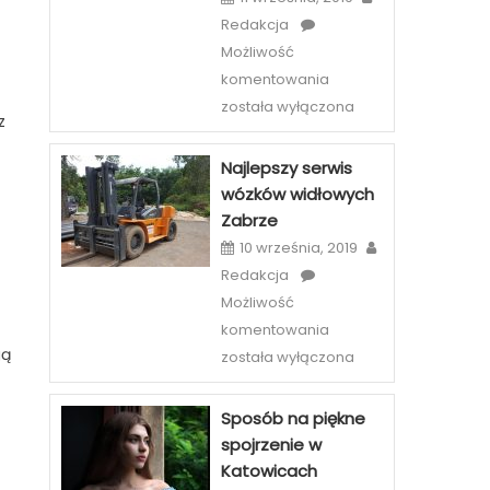
Redakcja
Możliwość
Etiu
komentowania
i
została wyłączona
z
case
na
Najlepszy serwis
telefony
wózków widłowych
–
Zabrze
szeroka
10 września, 2019
oferta
Redakcja
sklepów
Możliwość
internetowych
Najlepszy
komentowania
serwis
gą
została wyłączona
wózków
widłowych
Sposób na piękne
Zabrze
spojrzenie w
Katowicach