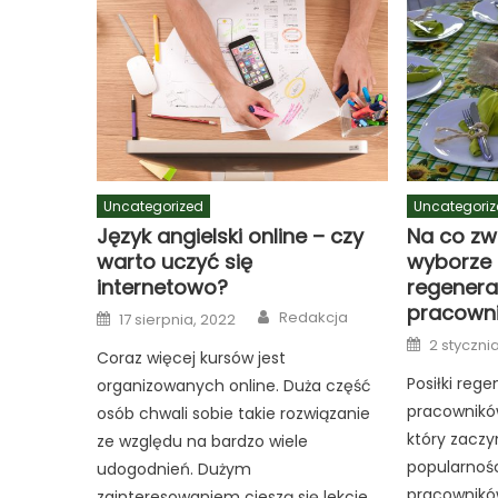
Uncategorized
Uncategoriz
Język angielski online – czy
Na co zw
warto uczyć się
wyborze 
internetowo?
regenera
pracown
Author
Posted
Redakcja
17 sierpnia, 2022
on
Posted
2 styczni
on
Coraz więcej kursów jest
Posiłki reg
organizowanych online. Duża część
pracownikó
osób chwali sobie takie rozwiązanie
który zaczy
ze względu na bardzo wiele
popularnośc
udogodnień. Dużym
pracowników
zainteresowaniem cieszą się lekcje