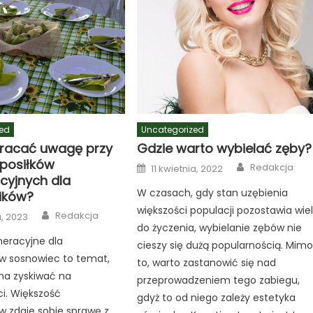
ed
Uncategorized
racać uwagę przy
Gdzie warto wybielać zęby?
posiłków
Author
Posted
Redakcja
11 kwietnia, 2022
on
cyjnych dla
W czasach, gdy stan uzębienia
ików?
większości populacji pozostawia wie
Author
Redakcja
a, 2023
do życzenia, wybielanie zębów nie
eneracyjne dla
cieszy się dużą popularnością. Mim
w sosnowiec to temat,
to, warto zastanowić się nad
na zyskiwać na
przeprowadzeniem tego zabiegu,
i. Większość
gdyż to od niego zależy estetyka
 zdaje sobie sprawę z