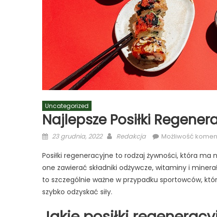
Uncategorized
Najlepsze Posiłki Regene
Posted
Author
23 grudnia, 2022
Redakcja
Możliwość kome
on
Posiłki regeneracyjne to rodzaj żywności, która ma
one zawierać składniki odżywcze, witaminy i minerał
to szczególnie ważne w przypadku sportowców, któr
szybko odzyskać siły.