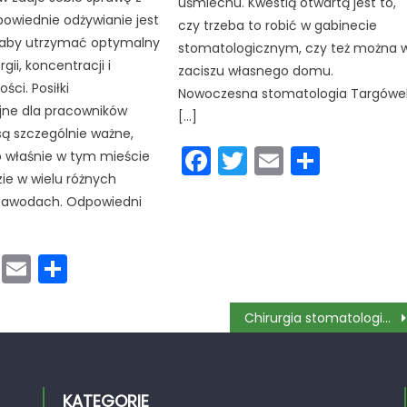
uśmiechu. Kwestią otwartą jest to,
powiednie odżywianie jest
czy trzeba to robić w gabinecie
 aby utrzymać optymalny
stomatologicznym, czy też można 
ii, koncentracji i
zaciszu własnego domu.
ści. Posiłki
Nowoczesna stomatologia Targówe
jne dla pracowników
[…]
ą szczególnie ważne,
Facebook
Twitter
Email
Podzie
o właśnie w tym mieście
się
zie w wielu różnych
 zawodach. Odpowiedni
cebook
Twitter
Email
Podziel
się
Chirurgia stomatologiczna w teorii oraz praktyce
KATEGORIE