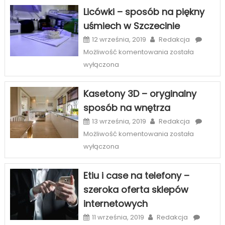
Licówki – sposób na piękny
uśmiech w Szczecinie
12 września, 2019
Redakcja
Licówki
Możliwość komentowania
została
–
wyłączona
sposób
na
Kasetony 3D – oryginalny
piękny
sposób na wnętrza
uśmiech
w
13 września, 2019
Redakcja
Szczecinie
Kasetony
Możliwość komentowania
została
3D
wyłączona
–
oryginalny
Etiu i case na telefony –
sposób
szeroka oferta sklepów
na
internetowych
wnętrza
11 września, 2019
Redakcja