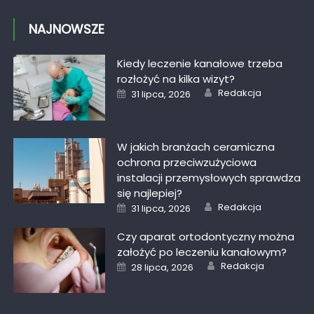
NAJNOWSZE
Kiedy leczenie kanałowe trzeba
rozłożyć na kilka wizyt?
Author
Posted
Redakcja
31 lipca, 2026
on
W jakich branżach ceramiczna
ochrona przeciwzużyciowa
instalacji przemysłowych sprawdza
się najlepiej?
Author
Posted
Redakcja
31 lipca, 2026
on
Czy aparat ortodontyczny można
założyć po leczeniu kanałowym?
Author
Posted
Redakcja
28 lipca, 2026
on