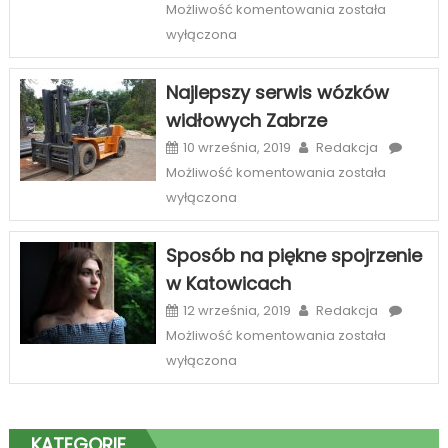
Etiu
Możliwość komentowania
została
i
wyłączona
case
na
Najlepszy serwis wózków
telefony
widłowych Zabrze
–
szeroka
10 września, 2019
Redakcja
oferta
Najlepszy
Możliwość komentowania
została
sklepów
serwis
wyłączona
internetowych
wózków
widłowych
Sposób na piękne spojrzenie
Zabrze
w Katowicach
12 września, 2019
Redakcja
Sposób
Możliwość komentowania
została
na
wyłączona
piękne
spojrzenie
w
KATEGORIE