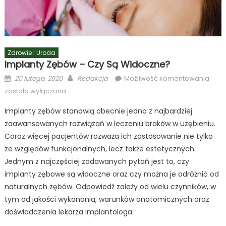
Zdrowie I Uroda
Implanty Zębów – Czy Są Widoczne?
Posted
Author
Impl
25 lutego, 2026
Redakcja
Możliwość komentowania
on
zęb
została wyłączona
–
Implanty zębów stanowią obecnie jedno z najbardziej
czy
zaawansowanych rozwiązań w leczeniu braków w uzębieniu.
są
wido
Coraz więcej pacjentów rozważa ich zastosowanie nie tylko
ze względów funkcjonalnych, lecz także estetycznych.
Jednym z najczęściej zadawanych pytań jest to, czy
implanty zębowe są widoczne oraz czy można je odróżnić od
naturalnych zębów. Odpowiedź zależy od wielu czynników, w
tym od jakości wykonania, warunków anatomicznych oraz
doświadczenia lekarza implantologa.