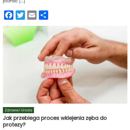
poznać […]
Facebook
Twitter
Email
Podziel
się
Zdrowie I Uroda
Jak przebiega proces wklejenia zęba do
protezy?