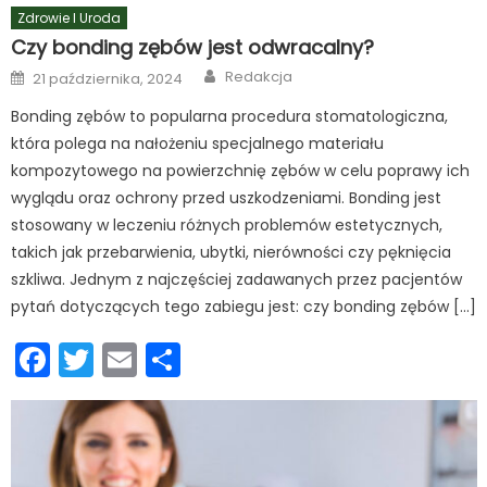
Zdrowie I Uroda
Czy bonding zębów jest odwracalny?
Author
Posted
Redakcja
21 października, 2024
on
Bonding zębów to popularna procedura stomatologiczna,
która polega na nałożeniu specjalnego materiału
kompozytowego na powierzchnię zębów w celu poprawy ich
wyglądu oraz ochrony przed uszkodzeniami. Bonding jest
stosowany w leczeniu różnych problemów estetycznych,
takich jak przebarwienia, ubytki, nierówności czy pęknięcia
szkliwa. Jednym z najczęściej zadawanych przez pacjentów
pytań dotyczących tego zabiegu jest: czy bonding zębów […]
Facebook
Twitter
Email
Podziel
się