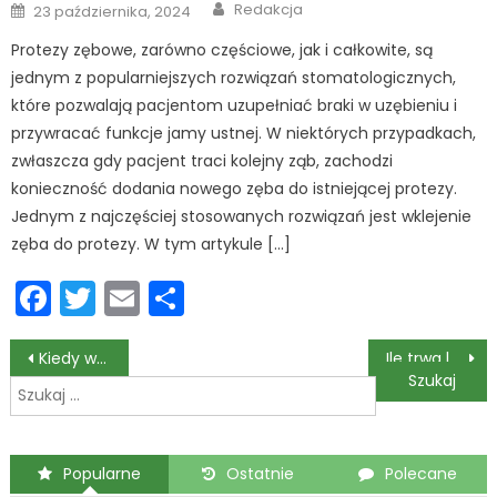
Author
Posted
Redakcja
23 października, 2024
on
Protezy zębowe, zarówno częściowe, jak i całkowite, są
jednym z popularniejszych rozwiązań stomatologicznych,
które pozwalają pacjentom uzupełniać braki w uzębieniu i
przywracać funkcje jamy ustnej. W niektórych przypadkach,
zwłaszcza gdy pacjent traci kolejny ząb, zachodzi
konieczność dodania nowego zęba do istniejącej protezy.
Jednym z najczęściej stosowanych rozwiązań jest wklejenie
zęba do protezy. W tym artykule […]
Facebook
Twitter
Email
Podziel
się
Nawigacja
Kiedy warto udać się do specjalisty z zakresu periodontologii?
Ile trwa leczenie endodontyczne jednego zęba?
Szukaj:
wpisu
Popularne
Ostatnie
Polecane