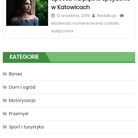
Zabrze
w Katowicach
12 września, 2019
Redakcja
Sposób
Możliwość komentowania
została
na
wyłączona
piękne
spojrzenie
w
KATEGORIE
Katowicach
Biznes
Dom i ogród
Motoryzacja
Przemysł
Sport i turystyka