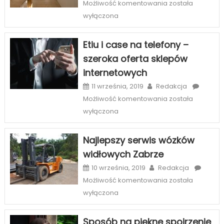
Szczecinie
Kasetony
Możliwość komentowania
została
3D
wyłączona
–
oryginalny
Etiu i case na telefony –
sposób
szeroka oferta sklepów
na
internetowych
wnętrza
11 września, 2019
Redakcja
Etiu
Możliwość komentowania
została
i
wyłączona
case
na
Najlepszy serwis wózków
telefony
widłowych Zabrze
–
szeroka
10 września, 2019
Redakcja
oferta
Najlepszy
Możliwość komentowania
została
sklepów
serwis
wyłączona
internetowych
wózków
widłowych
Sposób na piękne spojrzenie