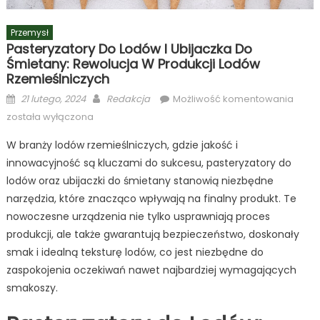
Przemysł
Pasteryzatory Do Lodów I Ubijaczka Do
Śmietany: Rewolucja W Produkcji Lodów
Rzemieślniczych
Posted
Author
Paste
21 lutego, 2024
Redakcja
Możliwość komentowania
on
do
została wyłączona
Lodó
W branży lodów rzemieślniczych, gdzie jakość i
i
innowacyjność są kluczami do sukcesu, pasteryzatory do
Ubija
do
lodów oraz ubijaczki do śmietany stanowią niezbędne
Śmiet
narzędzia, które znacząco wpływają na finalny produkt. Te
Rewol
nowoczesne urządzenia nie tylko usprawniają proces
w
produkcji, ale także gwarantują bezpieczeństwo, doskonały
Produ
smak i idealną teksturę lodów, co jest niezbędne do
Lodó
zaspokojenia oczekiwań nawet najbardziej wymagających
Rzemi
smakoszy.