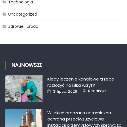
Technologia
Uncategorized
Zdrowie i uroda
NAJNOWSZE
Kiedy leczenie kanałowe trzeba
rozłożyć na kilka wizyt?
Author
Posted
Redakcja
31 lipca, 2026
on
W jakich branżach ceramiczna
ochrona przeciwzużyciowa
instalacji przemysłowych sprawdza