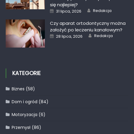
się najlepiej?
Author
Posted
Redakcja
31 lipca, 2026
on
Czy aparat ortodontyczny można
założyć po leczeniu kanałowym?
Author
Posted
Redakcja
28 lipca, 2026
on
KATEGORIE
Biznes
(58)
Dom i ogród
(84)
Motoryzacja
(6)
Przemysł
(86)