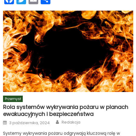
się
Przemysł
Rola systemów wykrywania pożaru w planach
ewakuacyjnych i bezpieczeństwa
Author
Posted
Redakcja
3 października, 2024
on
Systemy wykrywania pożaru odgrywają kluczową rolę w