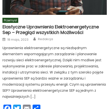
Przemysł
Elastyczne Uprawnienia Elektroenergetyczne
Sep – Przegląd wszystkich Możliwości
Author
Posted
Redakcja
18 maja, 2023
on
Uprawnienia elektroenergetyczne są niezbędnym
elementem wspomagającym zarządzanie i planowanie
rozwoju sieci elektroenergetycznej. Dzięki nim możliwe jest
wykonywanie prac w zakresie planowania, projektowania,
instalacji i utrzymania sieci. W związku z tym szeroko pojęte
uprawnienia SEP są bardzo ważne w zarządzaniu i
modernizacji systemu przesyłu energii. Czym są uprawnienia
SEP? Uprawnienia elektroenergetyczne SEP są jednym z
najważniejszych […]
Facebook
Twitter
Email
Podziel