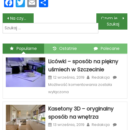
Facebook
Twitter
Email
Podziel
się
Nawigacja
Na czym polega sterowana regeneracja kości w chirurgii stomatologicznej?
Czym jest atopowe zapalenie skóry?
Szukaj:
wpisu
Popularne
Ostatnie
Polecane
Licówki – sposób na piękny
uśmiech w Szczecinie
12 września, 2019
Redakcja
Licówki
Możliwość komentowania
została
–
wyłączona
sposób
na
Kasetony 3D – oryginalny
piękny
sposób na wnętrza
uśmiech
w
13 września, 2019
Redakcja