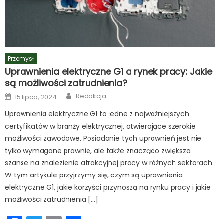
Przemysł
Uprawnienia elektryczne G1 a rynek pracy: Jakie
są możliwości zatrudnienia?
Author
Posted
Redakcja
15 lipca, 2024
on
Uprawnienia elektryczne G1 to jedne z najważniejszych
certyfikatów w branży elektrycznej, otwierające szerokie
możliwości zawodowe. Posiadanie tych uprawnień jest nie
tylko wymagane prawnie, ale także znacząco zwiększa
szanse na znalezienie atrakcyjnej pracy w różnych sektorach.
W tym artykule przyjrzymy się, czym są uprawnienia
elektryczne G1, jakie korzyści przynoszą na rynku pracy i jakie
możliwości zatrudnienia […]