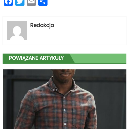
Facebook
Twitter
Email
Podziel
się
Redakcja
POWIĄZANE ARTYKUŁY