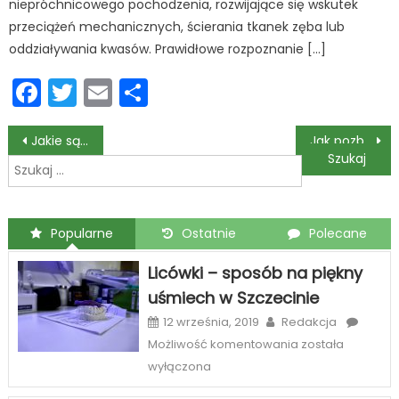
niepróchnicowego pochodzenia, rozwijające się wskutek
przeciążeń mechanicznych, ścierania tkanek zęba lub
oddziaływania kwasów. Prawidłowe rozpoznanie […]
Facebook
Twitter
Email
Podziel
się
Nawigacja
Jakie są objawy wskazujące na problem z plombą zębową?
Jak pozbyć się ropy z dziąsła?
Szukaj:
wpisu
Popularne
Ostatnie
Polecane
Licówki – sposób na piękny
uśmiech w Szczecinie
12 września, 2019
Redakcja
Licówki
Możliwość komentowania
została
–
wyłączona
sposób