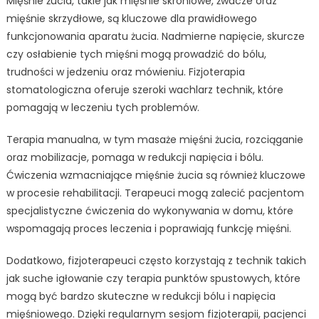
Mięśnie żucia, takie jak mięśnie skroniowe, żwacze oraz
mięśnie skrzydłowe, są kluczowe dla prawidłowego
funkcjonowania aparatu żucia. Nadmierne napięcie, skurcze
czy osłabienie tych mięśni mogą prowadzić do bólu,
trudności w jedzeniu oraz mówieniu. Fizjoterapia
stomatologiczna oferuje szeroki wachlarz technik, które
pomagają w leczeniu tych problemów.
Terapia manualna, w tym masaże mięśni żucia, rozciąganie
oraz mobilizacje, pomaga w redukcji napięcia i bólu.
Ćwiczenia wzmacniające mięśnie żucia są również kluczowe
w procesie rehabilitacji. Terapeuci mogą zalecić pacjentom
specjalistyczne ćwiczenia do wykonywania w domu, które
wspomagają proces leczenia i poprawiają funkcję mięśni.
Dodatkowo, fizjoterapeuci często korzystają z technik takich
jak suche igłowanie czy terapia punktów spustowych, które
mogą być bardzo skuteczne w redukcji bólu i napięcia
mięśniowego. Dzięki regularnym sesjom fizjoterapii, pacjenci