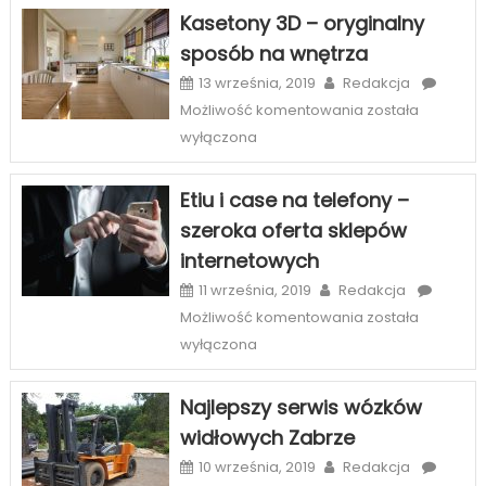
na
Kasetony 3D – oryginalny
piękny
sposób na wnętrza
uśmiech
w
13 września, 2019
Redakcja
Szczecinie
Kasetony
Możliwość komentowania
została
3D
wyłączona
–
oryginalny
Etiu i case na telefony –
sposób
szeroka oferta sklepów
na
internetowych
wnętrza
11 września, 2019
Redakcja
Etiu
Możliwość komentowania
została
i
wyłączona
case
na
Najlepszy serwis wózków
telefony
widłowych Zabrze
–
szeroka
10 września, 2019
Redakcja