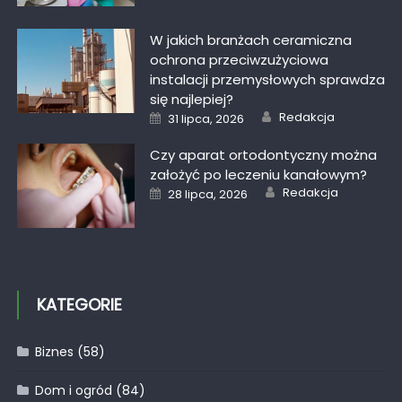
W jakich branżach ceramiczna
ochrona przeciwzużyciowa
instalacji przemysłowych sprawdza
się najlepiej?
Author
Posted
Redakcja
31 lipca, 2026
on
Czy aparat ortodontyczny można
założyć po leczeniu kanałowym?
Author
Posted
Redakcja
28 lipca, 2026
on
KATEGORIE
Biznes
(58)
Dom i ogród
(84)