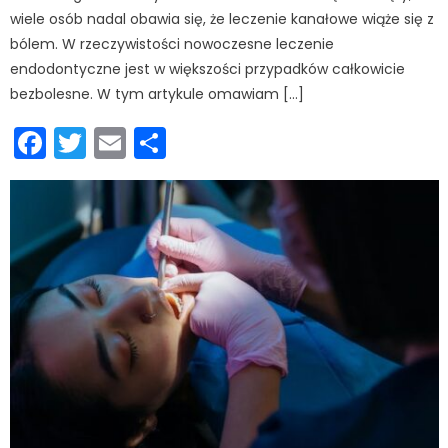
wiele osób nadal obawia się, że leczenie kanałowe wiąże się z
bólem. W rzeczywistości nowoczesne leczenie
endodontyczne jest w większości przypadków całkowicie
bezbolesne. W tym artykule omawiam […]
Facebook
Twitter
Email
Podziel
się