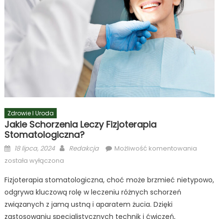
Zdrowie I Uroda
Jakie Schorzenia Leczy Fizjoterapia
Stomatologiczna?
Posted
Author
Jakie
18 lipca, 2024
Redakcja
Możliwość komentowania
on
schorz
została wyłączona
leczy
Fizjoterapia stomatologiczna, choć może brzmieć nietypowo,
fizjote
odgrywa kluczową rolę w leczeniu różnych schorzeń
stomat
związanych z jamą ustną i aparatem żucia. Dzięki
zastosowaniu specjalistycznych technik i ćwiczeń,