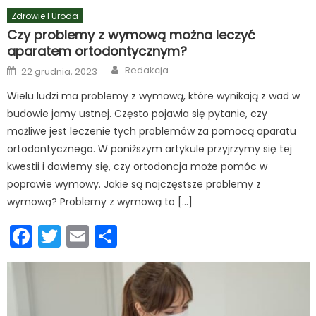
Zdrowie I Uroda
Czy problemy z wymową można leczyć
aparatem ortodontycznym?
Author
Posted
Redakcja
22 grudnia, 2023
on
Wielu ludzi ma problemy z wymową, które wynikają z wad w
budowie jamy ustnej. Często pojawia się pytanie, czy
możliwe jest leczenie tych problemów za pomocą aparatu
ortodontycznego. W poniższym artykule przyjrzymy się tej
kwestii i dowiemy się, czy ortodoncja może pomóc w
poprawie wymowy. Jakie są najczęstsze problemy z
wymową? Problemy z wymową to […]
Facebook
Twitter
Email
Podziel
się