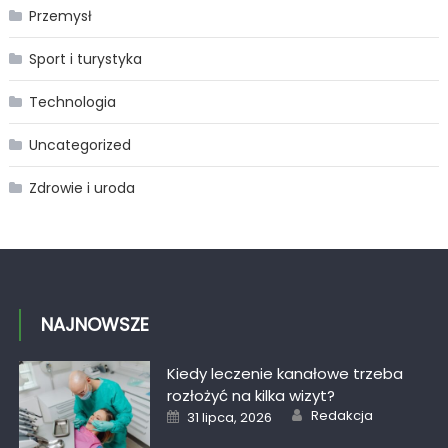
Przemysł
Sport i turystyka
Technologia
Uncategorized
Zdrowie i uroda
NAJNOWSZE
Kiedy leczenie kanałowe trzeba
rozłożyć na kilka wizyt?
Author
Posted
Redakcja
31 lipca, 2026
on