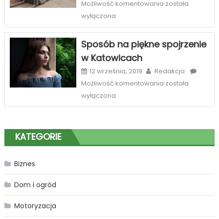
oferta
Najlepszy
Możliwość komentowania
została
sklepów
serwis
wyłączona
internetowych
wózków
widłowych
Sposób na piękne spojrzenie
Zabrze
w Katowicach
12 września, 2019
Redakcja
Sposób
Możliwość komentowania
została
na
wyłączona
piękne
spojrzenie
w
KATEGORIE
Katowicach
Biznes
Dom i ogród
Motoryzacja