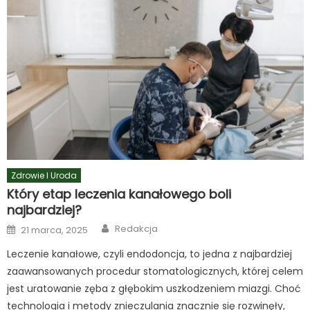
Zdrowie I Uroda
Który etap leczenia kanałowego boli
najbardziej?
Author
Posted
Redakcja
21 marca, 2025
on
Leczenie kanałowe, czyli endodoncja, to jedna z najbardziej
zaawansowanych procedur stomatologicznych, której celem
jest uratowanie zęba z głębokim uszkodzeniem miazgi. Choć
technologia i metody znieczulania znacznie się rozwinęły,