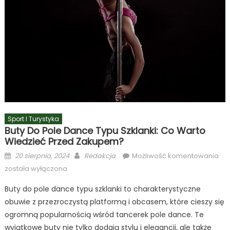
Sport I Turystyka
Buty Do Pole Dance Typu Szklanki: Co Warto
Wiedzieć Przed Zakupem?
Posted
Author
But
20 sierpnia, 2024
Redakcja
Możliwość komentowania
on
do
została wyłączona
pol
Buty do pole dance typu szklanki to charakterystyczne
da
obuwie z przezroczystą platformą i obcasem, które cieszy się
typ
szk
ogromną popularnością wśród tancerek pole dance. Te
co
wyjątkowe buty nie tylko dodają stylu i elegancji, ale także