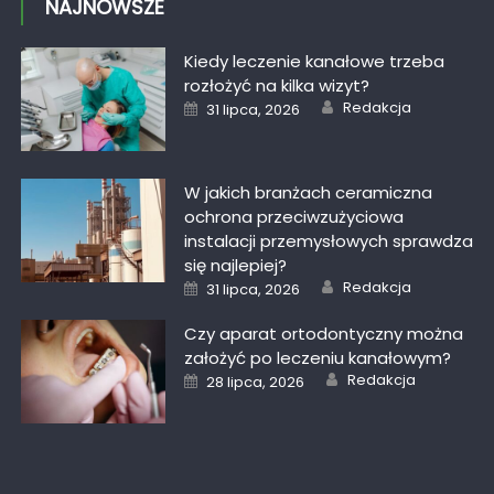
NAJNOWSZE
Kiedy leczenie kanałowe trzeba
rozłożyć na kilka wizyt?
Author
Posted
Redakcja
31 lipca, 2026
on
W jakich branżach ceramiczna
ochrona przeciwzużyciowa
instalacji przemysłowych sprawdza
się najlepiej?
Author
Posted
Redakcja
31 lipca, 2026
on
Czy aparat ortodontyczny można
założyć po leczeniu kanałowym?
Author
Posted
Redakcja
28 lipca, 2026
on