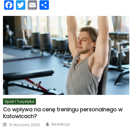
Facebook
Twitter
Email
Podziel
się
Sport I Turystyka
Co wpływa na cenę treningu personalnego w
Katowicach?
Author
Posted
Redakcja
31 stycznia, 2025
on