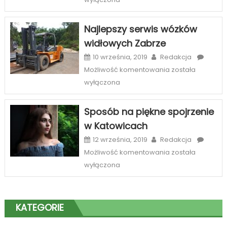
case
na
Najlepszy serwis wózków
telefony
widłowych Zabrze
–
szeroka
10 września, 2019
Redakcja
oferta
Najlepszy
Możliwość komentowania
została
sklepów
serwis
wyłączona
internetowych
wózków
widłowych
Sposób na piękne spojrzenie
Zabrze
w Katowicach
12 września, 2019
Redakcja
Sposób
Możliwość komentowania
została
na
wyłączona
piękne
spojrzenie
w
KATEGORIE
Katowicach