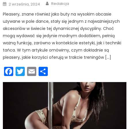
Author
Posted
Redakcja
2 września, 2024
on
Pleasery, znane również jako buty na wysokim obcasie
używane w pole dance, stały się jednym z najważniejszych
akcesoriów w świecie tej dynamicznej dyscypliny. Choć
mogą wydawać się jedynie modnym dodatkiem, pełnią
ważną funkcję, zarówno w kontekście estetyki, jak i techniki
tańca. W tym artykule omówimy, czym dokładnie są
pleasery, jakie korzyści oferują w trakcie treningów […]
Facebook
Twitter
Email
Podziel
się