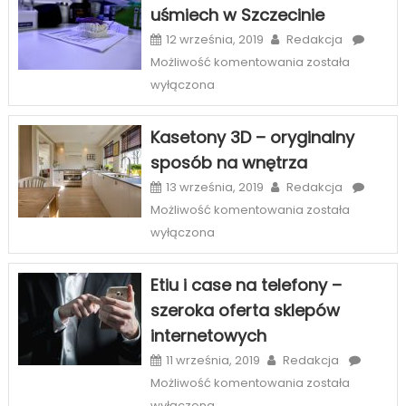
uśmiech w Szczecinie
12 września, 2019
Redakcja
Licówki
Możliwość komentowania
została
–
wyłączona
sposób
na
Kasetony 3D – oryginalny
piękny
sposób na wnętrza
uśmiech
w
13 września, 2019
Redakcja
Szczecinie
Kasetony
Możliwość komentowania
została
3D
wyłączona
–
oryginalny
Etiu i case na telefony –
sposób
szeroka oferta sklepów
na
internetowych
wnętrza
11 września, 2019
Redakcja
Etiu
Możliwość komentowania
została
i
wyłączona