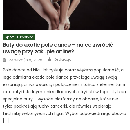
Sport I Turystyka
Buty do exotic pole dance – na co zwrócić
uwagę przy zakupie online?
Author
Posted
Redakcja
23 września, 2025
on
Pole dance od kilku lat zyskuje coraz większą popularność, a
jego odmiana exotic pole dance przyciąga uwagę swoją
ekspresją, zmysłowością i połączeniem tańca z elementami
akrobatyki. Jednym z nieodłącznych atrybutów tego stylu są
specjalne buty – wysokie platformy na obcasie, które nie
tylko podkreślają ruchy tancerki, ale również wspierają
technikę wykonywanych figur. Wybór odpowiedniego obuwia
[…]