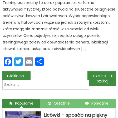
Trening personalny to coraz popularniejsza forma
aktywności fizycznej, która pozwala na skuteczne osiągnięcie
celów sylwetkowych i zdrowotnych. Wybór odpowiedniego
trenera w Katowicach wiąże się jednak z różnymi kosztami,
które mogą się znacznie różnić w zależności od wielu
czynników. Cena pojedynczej sesji lub całego pakietu
treningowego zależy od doświadczenia trenera, lokalizacji
siłowni, zakresu usług oraz indywidualnych […]
Facebook
Twitter
Email
Podziel
się
Nawigacja
Jakie są najskuteczniejsze metody zapobiegania złuszczającemu zapaleniu dziąseł?
Luksusowe płytki włoskie i hiszpańskie: Które wybrać do swojej łazienki?
Szukaj:
wpisu
Popularne
Ostatnie
Polecane
Licówki – sposób na piękny