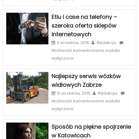
–
oryginalny
Etiu i case na telefony –
sposób
szeroka oferta sklepów
na
internetowych
wnętrza
11 września, 2019
Redakcja
Etiu
Możliwość komentowania
została
i
wyłączona
case
na
Najlepszy serwis wózków
telefony
widłowych Zabrze
–
szeroka
10 września, 2019
Redakcja
oferta
Najlepszy
Możliwość komentowania
została
sklepów
serwis
wyłączona
internetowych
wózków
widłowych
Sposób na piękne spojrzenie
Zabrze
w Katowicach