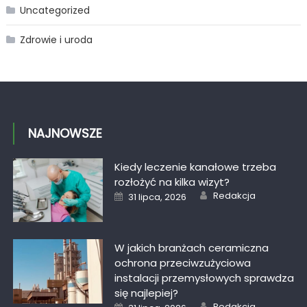
Uncategorized
Zdrowie i uroda
NAJNOWSZE
Kiedy leczenie kanałowe trzeba
rozłożyć na kilka wizyt?
Author
Posted
Redakcja
31 lipca, 2026
on
W jakich branżach ceramiczna
ochrona przeciwzużyciowa
instalacji przemysłowych sprawdza
się najlepiej?
Author
Posted
Redakcja