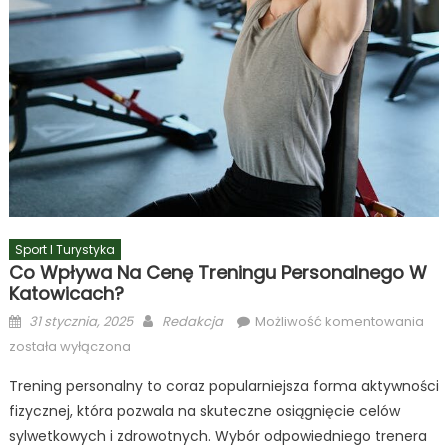
Sport I Turystyka
Co Wpływa Na Cenę Treningu Personalnego W
Katowicach?
Posted
Author
Co
31 stycznia, 2025
Redakcja
Możliwość komentowania
on
wpł
została wyłączona
na
Trening personalny to coraz popularniejsza forma aktywności
cen
fizycznej, która pozwala na skuteczne osiągnięcie celów
tre
per
sylwetkowych i zdrowotnych. Wybór odpowiedniego trenera