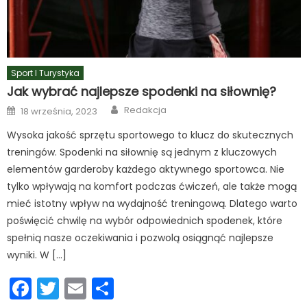
Sport I Turystyka
Jak wybrać najlepsze spodenki na siłownię?
Author
Posted
Redakcja
18 września, 2023
on
Wysoka jakość sprzętu sportowego to klucz do skutecznych
treningów. Spodenki na siłownię są jednym z kluczowych
elementów garderoby każdego aktywnego sportowca. Nie
tylko wpływają na komfort podczas ćwiczeń, ale także mogą
mieć istotny wpływ na wydajność treningową. Dlatego warto
poświęcić chwilę na wybór odpowiednich spodenek, które
spełnią nasze oczekiwania i pozwolą osiągnąć najlepsze
wyniki. W […]
Facebook
Twitter
Email
Podziel