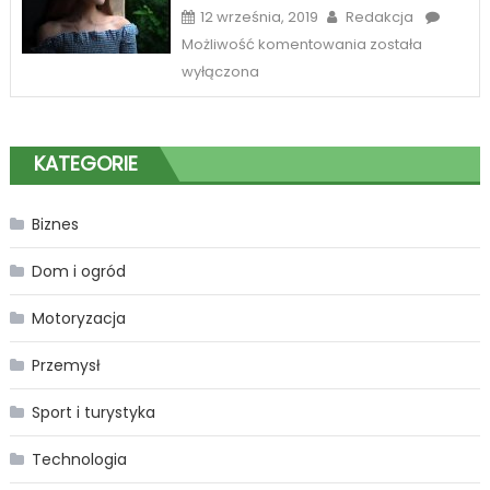
12 września, 2019
Redakcja
Sposób
Możliwość komentowania
została
na
wyłączona
piękne
spojrzenie
w
KATEGORIE
Katowicach
Biznes
Dom i ogród
Motoryzacja
Przemysł
Sport i turystyka
Technologia