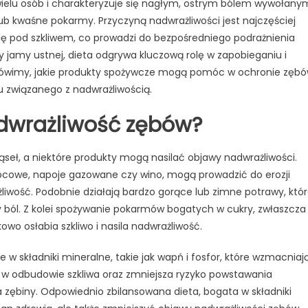
wielu osób i charakteryzuje się nagłym, ostrym bólem wywołany
a
 lub kwaśne pokarmy. Przyczyną nadwrażliwości jest najczęściej
dieta
 się pod szkliwem, co prowadzi do bezpośredniego podrażnienia
–
co
jamy ustnej, dieta odgrywa kluczową rolę w zapobieganiu i
jeść,
mówimy, jakie produkty spożywcze mogą pomóc w ochronie zęb
aby
lu związanego z nadwrażliwością.
uniknąć
dwrażliwość zębów?
bólu?
seł, a niektóre produkty mogą nasilać objawy nadwrażliwości.
owocowe, napoje gazowane czy wino, mogą prowadzić do erozji
ażliwość. Podobnie działają bardzo gorące lub zimne potrawy, któ
 ból. Z kolei spożywanie pokarmów bogatych w cukry, zwłaszcza
owo osłabia szkliwo i nasila nadwrażliwość.
składniki mineralne, takie jak wapń i fosfor, które wzmacniaj
 w odbudowie szkliwa oraz zmniejsza ryzyko powstawania
 zębiny. Odpowiednio zbilansowana dieta, bogata w składniki