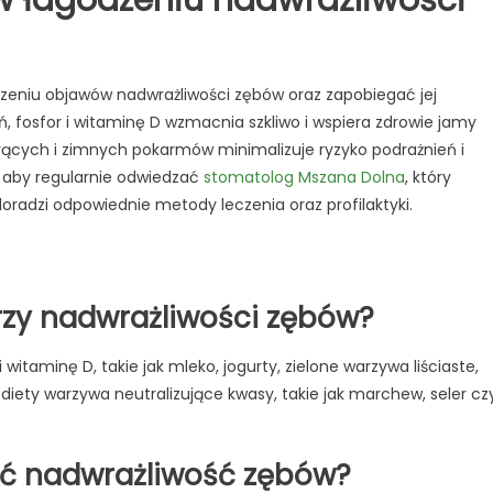
niu objawów nadwrażliwości zębów oraz zapobiegać jej
osfor i witaminę D wzmacnia szkliwo i wspiera zdrowie jamy
gorących i zimnych pokarmów minimalizuje ryzyko podrażnień i
, aby regularnie odwiedzać
stomatolog Mszana Dolna
, który
radzi odpowiednie metody leczenia oraz profilaktyki.
rzy nadwrażliwości zębów?
witaminę D, takie jak mleko, jogurty, zielone warzywa liściaste,
diety warzywa neutralizujące kwasy, takie jak marchew, seler cz
ać nadwrażliwość zębów?