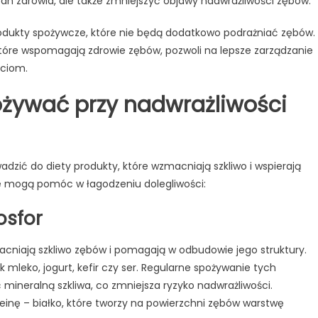
an zdrowia, ale także zmniejszyć objawy nadwrażliwości zębów.
rodukty spożywcze, które nie będą dodatkowo podrażniać zębów.
tóre wspomagają zdrowie zębów, pozwoli na lepsze zarządzanie
ściom.
ożywać przy nadwrażliwości
dzić do diety produkty, które wzmacniają szkliwo i wspierają
re mogą pomóc w łagodzeniu dolegliwości:
osfor
acniają szkliwo zębów i pomagają w odbudowie jego struktury.
 mleko, jogurt, kefir czy ser. Regularne spożywanie tych
neralną szkliwa, co zmniejsza ryzyko nadwrażliwości.
inę – białko, które tworzy na powierzchni zębów warstwę