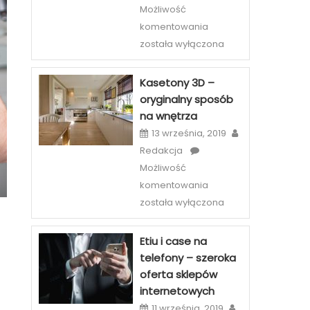
Możliwość
Licówki
komentowania
–
została wyłączona
sposób
na
Kasetony 3D –
piękny
oryginalny sposób
uśmiech
na wnętrza
w
13 września, 2019
Szczecinie
Redakcja
Możliwość
Kasetony
komentowania
3D
została wyłączona
–
oryginalny
Etiu i case na
sposób
telefony – szeroka
na
oferta sklepów
wnętrza
internetowych
11 września, 2019