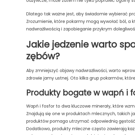
odżywcze, może zatem nie tylko poprawić ogólny st
Dlatego tak ważne jest, aby świadomie wybierać p
Zrozumienie, które pokarmy mogą wywołać ból, a k
nadwrażliwością i zapobieganie przykrym dolegliwo
Jakie jedzenie warto sp
zębów?
Aby zmniejszyć objawy nadwrażliwości, warto wprowa
zdrowie jamy ustnej. Oto kilka grup pokarmów, któ
Produkty bogate w wapń i f
Wapń i fosfor to dwa kluczowe minerały, które wzm
Znajdują się one w produktach mlecznych, takich jak
produktów pomaga utrzymać odpowiednią gęstość mi
Dodatkowo, produkty mleczne często zawierają kaze