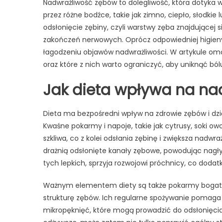
Nadwrażliwość zębów to dolegliwość, która dotyka 
przez różne bodźce, takie jak zimno, ciepło, słodkie
odsłonięcie zębiny, czyli warstwy zęba znajdującej
zakończeń nerwowych. Oprócz odpowiedniej higieny 
łagodzeniu objawów nadwrażliwości. W artykule o
oraz które z nich warto ograniczyć, aby uniknąć bó
Jak dieta wpływa na na
Dieta ma bezpośredni wpływ na zdrowie zębów i dzią
Kwaśne pokarmy i napoje, takie jak cytrusy, soki 
szkliwa, co z kolei odsłania zębinę i zwiększa nadwr
drażnią odsłonięte kanały zębowe, powodując nagły
tych lepkich, sprzyja rozwojowi próchnicy, co dodatk
Ważnym elementem diety są także pokarmy bogate w 
strukturę zębów. Ich regularne spożywanie pomaga
mikropęknięć, które mogą prowadzić do odsłonięcia