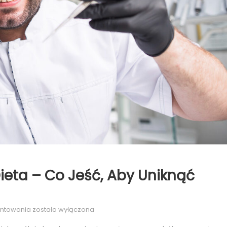
eta – Co Jeść, Aby Uniknąć
Nadwrażliwość
entowania
została wyłączona
zębów