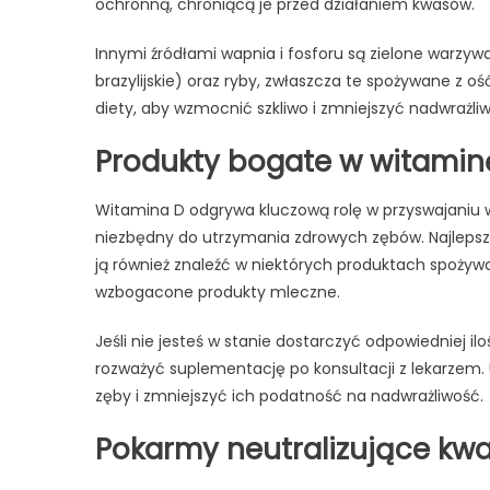
ochronną, chroniącą je przed działaniem kwasów.
Innymi źródłami wapnia i fosforu są zielone warzywa
brazylijskie) oraz ryby, zwłaszcza te spożywane z o
diety, aby wzmocnić szkliwo i zmniejszyć nadwrażli
Produkty bogate w witamin
Witamina D odgrywa kluczową rolę w przyswajaniu w
niezbędny do utrzymania zdrowych zębów. Najlepsz
ją również znaleźć w niektórych produktach spożywczy
wzbogacone produkty mleczne.
Jeśli nie jesteś w stanie dostarczyć odpowiedniej il
rozważyć suplementację po konsultacji z lekarze
zęby i zmniejszyć ich podatność na nadwrażliwość.
Pokarmy neutralizujące kw