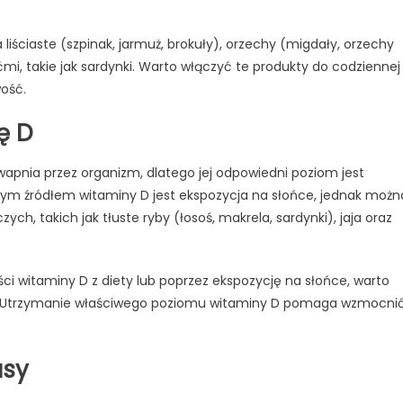
 liściaste (szpinak, jarmuż, brokuły), orzechy (migdały, orzechy
śćmi, takie jak sardynki. Warto włączyć te produkty do codziennej
wość.
ę D
apnia przez organizm, dlatego jej odpowiedni poziom jest
ym źródłem witaminy D jest ekspozycja na słońce, jednak możn
ch, takich jak tłuste ryby (łosoś, makrela, sardynki), jaja oraz
ości witaminy D z diety lub poprzez ekspozycję na słońce, warto
m. Utrzymanie właściwego poziomu witaminy D pomaga wzmocni
asy