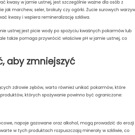
ć kwasy w jamie ustnej, jest szczególnie ważne dla osób z
ie jak marchew, seler, brokuły czy ogórki. Żucie surowych warzy
ać kwasy i wspiera remineralizację szkliwa.
ie ustnej jest picie wody po spożyciu kwaśnych pokarmów lub
, ale także pomaga przywrócić właściwe pH w jamie ustnej, co
, aby zmniejszyć
cych zdrowie zębów, warto również unikać pokarmów, które
p produktów, których spożywanie powinno być ograniczone:
wocowe, napoje gazowane oraz alkohol, mogą prowadzić do erozji
awarte w tych produktach rozpuszczają minerały w szkliwie, co