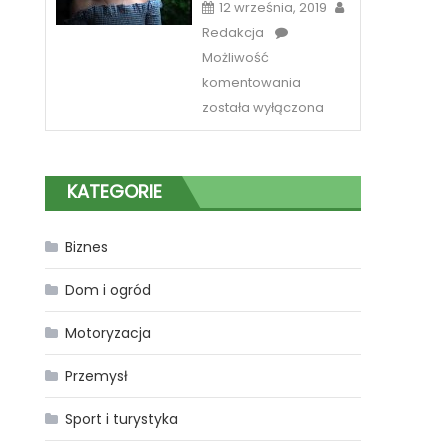
12 września, 2019
Redakcja
Możliwość
Sposób
komentowania
na
została wyłączona
piękne
spojrzenie
w
KATEGORIE
Katowicach
Biznes
Dom i ogród
Motoryzacja
Przemysł
Sport i turystyka