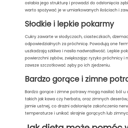
osłabia jego strukturę i prowadzi do odsłonięcia zę
warto spożywać je w umiarkowanych ilościach i zaw
Słodkie i lepkie pokarmy
Cukry zawarte w słodyczach, ciasteczkach, dżemach
odpowiedzialnych za próchnicę. Powodują one ferm
uszkadzają szkliwo i nasila nadwrażliwość. Lepkie pok
powierzchni zębów, zwiększając ryzyko próchnicy i 
zawsze szczotkować zęby po ich zjedzeniu.
Bardzo gorące i zimne pot
Bardzo gorące i zimne potrawy mogą nasilać ból u
takich jak kawa czy herbata, oraz zimnych deserów
jamie ustnej, co drażni odsłonięte zakończenia ne
temperaturze i unikać skrajnie gorących lub zimnyc
Jak dieta może pomóc w