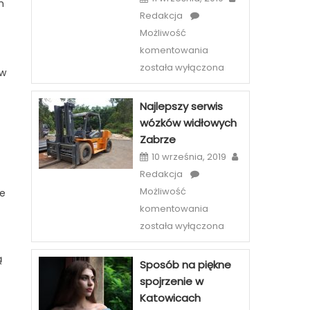
m
Redakcja
Możliwość
Etiu
komentowania
i
została wyłączona
ów
case
na
Najlepszy serwis
telefony
wózków widłowych
–
Zabrze
szeroka
10 września, 2019
oferta
Redakcja
sklepów
Możliwość
internetowych
re
Najlepszy
komentowania
serwis
została wyłączona
wózków
widłowych
ą
Sposób na piękne
Zabrze
spojrzenie w
Katowicach