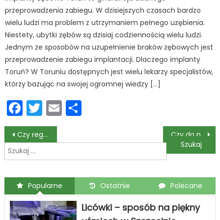
przeprowadzenia zabiegu. W dzisiejszych czasach bardzo
wielu ludzi ma problem z utrzymaniem pełnego uzębienia.
Niestety, ubytki zębów są dzisiaj codziennością wielu ludzi.
Jednym ze sposobów na uzupełnienie braków zębowych jest
przeprowadzenie zabiegu implantacji. Dlaczego implanty
Toruń? W Toruniu dostępnych jest wielu lekarzy specjalistów,
którzy bazując na swojej ogromnej wiedzy […]
Facebook
Twitter
Email
Podziel
się
Nawigacja
Czy regularna higienizacja zębów wpływa na redukcję patogenów przyzębia?
Czy do protezy zębowej można dodać nowego zęba?
Szukaj:
wpisu
Popularne
Ostatnie
Polecane
Licówki – sposób na piękny