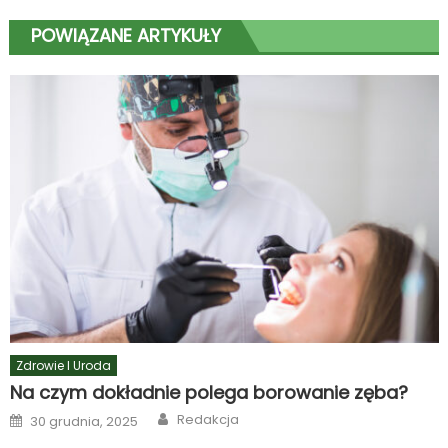
POWIĄZANE ARTYKUŁY
Zdrowie I Uroda
Na czym dokładnie polega borowanie zęba?
Author
Posted
Redakcja
30 grudnia, 2025
on