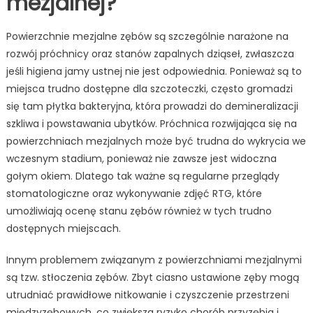
mezjalnej?
Powierzchnie mezjalne zębów są szczególnie narażone na
rozwój próchnicy oraz stanów zapalnych dziąseł, zwłaszcza
jeśli higiena jamy ustnej nie jest odpowiednia. Ponieważ są to
miejsca trudno dostępne dla szczoteczki, często gromadzi
się tam płytka bakteryjna, która prowadzi do demineralizacji
szkliwa i powstawania ubytków. Próchnica rozwijająca się na
powierzchniach mezjalnych może być trudna do wykrycia we
wczesnym stadium, ponieważ nie zawsze jest widoczna
gołym okiem. Dlatego tak ważne są regularne przeglądy
stomatologiczne oraz wykonywanie zdjęć RTG, które
umożliwiają ocenę stanu zębów również w tych trudno
dostępnych miejscach.
Innym problemem związanym z powierzchniami mezjalnymi
są tzw. stłoczenia zębów. Zbyt ciasno ustawione zęby mogą
utrudniać prawidłowe nitkowanie i czyszczenie przestrzeni
międzyzębowych, co zwiększa ryzyko chorób przyzębia i