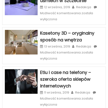
uśmiech w Szczecinie
12 września, 2019
Redakcja
Licówki
Możliwość komentowania
została
–
wyłączona
sposób
na
Kasetony 3D – oryginalny
piękny
sposób na wnętrza
uśmiech
w
13 września, 2019
Redakcja
Szczecinie
Kasetony
Możliwość komentowania
została
3D
wyłączona
–
oryginalny
Etiu i case na telefony –
sposób
szeroka oferta sklepów
na
internetowych
wnętrza
11 września, 2019
Redakcja
Etiu
Możliwość komentowania
została
i
wyłączona