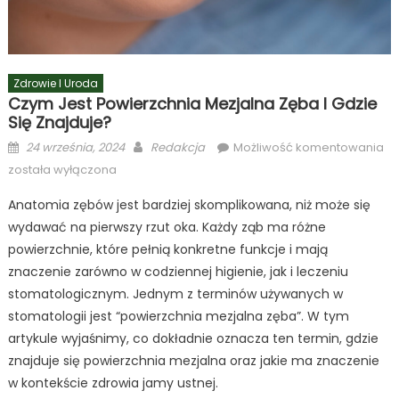
Zdrowie I Uroda
Czym Jest Powierzchnia Mezjalna Zęba I Gdzie
Się Znajduje?
Posted
Author
C
24 września, 2024
Redakcja
Możliwość komentowania
on
jes
została wyłączona
po
Anatomia zębów jest bardziej skomplikowana, niż może się
me
wydawać na pierwszy rzut oka. Każdy ząb ma różne
zę
i
powierzchnie, które pełnią konkretne funkcje i mają
gd
znaczenie zarówno w codziennej higienie, jak i leczeniu
się
stomatologicznym. Jednym z terminów używanych w
zn
stomatologii jest “powierzchnia mezjalna zęba”. W tym
artykule wyjaśnimy, co dokładnie oznacza ten termin, gdzie
znajduje się powierzchnia mezjalna oraz jakie ma znaczenie
w kontekście zdrowia jamy ustnej.