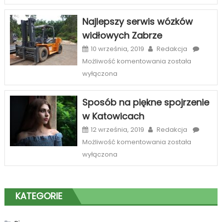
case
na
Najlepszy serwis wózków
telefony
widłowych Zabrze
–
szeroka
10 września, 2019
Redakcja
oferta
Najlepszy
Możliwość komentowania
została
sklepów
serwis
wyłączona
internetowych
wózków
widłowych
Sposób na piękne spojrzenie
Zabrze
w Katowicach
12 września, 2019
Redakcja
Sposób
Możliwość komentowania
została
na
wyłączona
piękne
spojrzenie
w
KATEGORIE
Katowicach