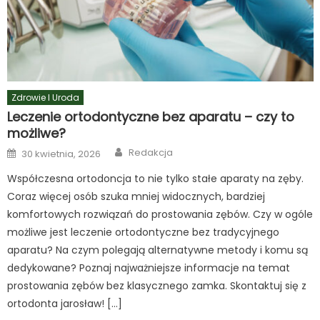
Zdrowie I Uroda
Leczenie ortodontyczne bez aparatu – czy to
możliwe?
Author
Posted
Redakcja
30 kwietnia, 2026
on
Współczesna ortodoncja to nie tylko stałe aparaty na zęby.
Coraz więcej osób szuka mniej widocznych, bardziej
komfortowych rozwiązań do prostowania zębów. Czy w ogóle
możliwe jest leczenie ortodontyczne bez tradycyjnego
aparatu? Na czym polegają alternatywne metody i komu są
dedykowane? Poznaj najważniejsze informacje na temat
prostowania zębów bez klasycznego zamka. Skontaktuj się z
ortodonta jarosław! […]