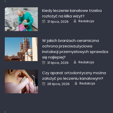
Kiedy leczenie kanałowe trzeba
rozłożyć na kilka wizyt?
Author
Posted
Redakcja
31 lipca, 2026
on
W jakich branżach ceramiczna
ochrona przeciwzużyciowa
instalacji przemysłowych sprawdza
się najlepiej?
Author
Posted
Redakcja
31 lipca, 2026
on
Czy aparat ortodontyczny można
założyć po leczeniu kanałowym?
Author
Posted
Redakcja
28 lipca, 2026
on