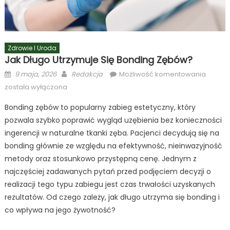
Zdrowie I Uroda
Jak Długo Utrzymuje Się Bonding Zębów?
Posted
Author
Jak
9 maja, 2026
Redakcja
Możliwość komentowania
on
długo
została wyłączona
utrzym
Bonding zębów to popularny zabieg estetyczny, który
się
pozwala szybko poprawić wygląd uzębienia bez konieczności
bondin
zębów
ingerencji w naturalne tkanki zęba. Pacjenci decydują się na
bonding głównie ze względu na efektywność, nieinwazyjność
metody oraz stosunkowo przystępną cenę. Jednym z
najczęściej zadawanych pytań przed podjęciem decyzji o
realizacji tego typu zabiegu jest czas trwałości uzyskanych
rezultatów. Od czego zależy, jak długo utrzyma się bonding i
co wpływa na jego żywotność?