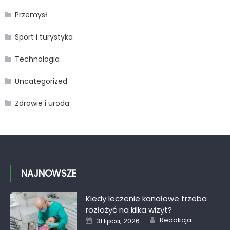
Przemysł
Sport i turystyka
Technologia
Uncategorized
Zdrowie i uroda
NAJNOWSZE
Kiedy leczenie kanałowe trzeba
rozłożyć na kilka wizyt?
Author
Posted
Redakcja
31 lipca, 2026
on