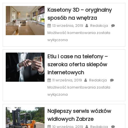
na
Kasetony 3D – oryginalny
piękny
sposób na wnętrza
uśmiech
w
13 września, 2019
Redakcja
Szczecinie
Kasetony
Możliwość komentowania
została
3D
wyłączona
–
oryginalny
Etiu i case na telefony –
sposób
szeroka oferta sklepów
na
internetowych
wnętrza
11 września, 2019
Redakcja
Etiu
Możliwość komentowania
została
i
wyłączona
case
na
Najlepszy serwis wózków
telefony
widłowych Zabrze
–
szeroka
10 września, 2019
Redakcja