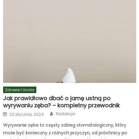
Zdrowie I Uroda
Jak prawidłowo dbać o jamę ustną po
wyrywaniu zęba? – kompletny przewodnik
Author
Posted
Redakcja
22 stycznia, 2024
on
Wyrywanie zęba to częsty zabieg stomatologiczny, który
może być konieczny z różnych przyczyn, od próchnicy po