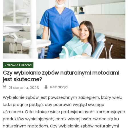
Zdrowie I Uroda
Czy wybielanie zębów naturalnymi metodami
jest skuteczne?
Author
Posted
Redakcja
21 sierpnia, 2023
on
Wybielanie zębów jest powszechnym zabiegiem, który wielu
ludzi pragnie podjąć, aby poprawić wygląd swojego
uśmiechu. O ile istnieje wiele profesjonalnych i komercyjnych
produktów wybielających, coraz więcej osób zwraca się ku
naturalnym metodom. Czy wybielanie zębów naturalnymi