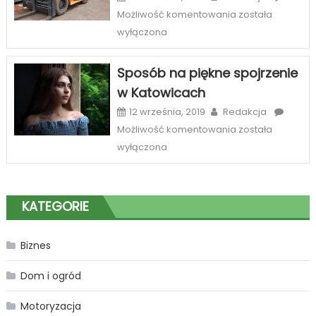
oferta
Najlepszy
Możliwość komentowania
została
sklepów
serwis
wyłączona
internetowych
wózków
widłowych
Sposób na piękne spojrzenie
Zabrze
w Katowicach
12 września, 2019
Redakcja
Sposób
Możliwość komentowania
została
na
wyłączona
piękne
spojrzenie
w
KATEGORIE
Katowicach
Biznes
Dom i ogród
Motoryzacja