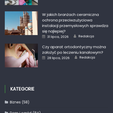
W jakich branżach ceramiczna
ochrona przeciwzużyciowa
instalacji przemysłowych sprawdza
się najlepiej?
Author
Posted
Redakcja
31 lipca, 2026
on
Czy aparat ortodontyczny można
założyć po leczeniu kanałowym?
Author
Posted
Redakcja
28 lipca, 2026
on
KATEGORIE
Biznes
(58)
Dom i ogród
(84)