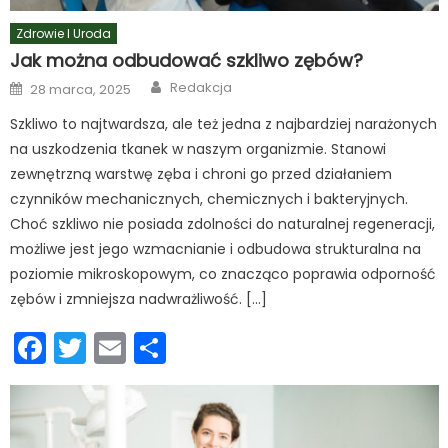
Zdrowie I Uroda
Jak można odbudować szkliwo zębów?
Author
Posted
Redakcja
28 marca, 2025
on
Szkliwo to najtwardsza, ale też jedna z najbardziej narażonych
na uszkodzenia tkanek w naszym organizmie. Stanowi
zewnętrzną warstwę zęba i chroni go przed działaniem
czynników mechanicznych, chemicznych i bakteryjnych.
Choć szkliwo nie posiada zdolności do naturalnej regeneracji,
możliwe jest jego wzmacnianie i odbudowa strukturalna na
poziomie mikroskopowym, co znacząco poprawia odporność
zębów i zmniejsza nadwrażliwość. […]
Facebook
Twitter
Email
Podziel
się