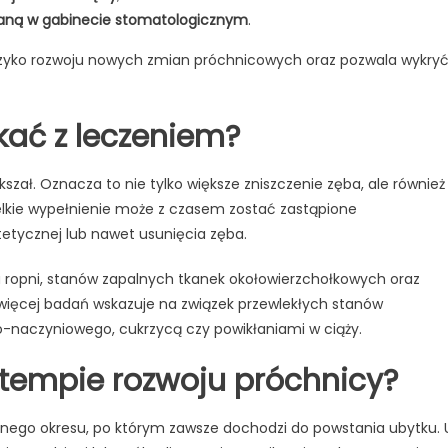
ywaną w gabinecie stomatologicznym
.
yzyko rozwoju nowych zmian próchnicowych oraz pozwala wykry
kać z leczeniem?
zał. Oznacza to nie tylko większe zniszczenie zęba, ale również
ielkie wypełnienie może z czasem zostać zastąpione
etycznej lub nawet usunięcia zęba.
ropni, stanów zapalnych tkanek okołowierzchołkowych oraz
więcej badań wskazuje na związek przewlekłych stanów
-naczyniowego, cukrzycą czy powikłaniami w ciąży.
tempie rozwoju próchnicy?
jednego okresu, po którym zawsze dochodzi do powstania ubytku. 