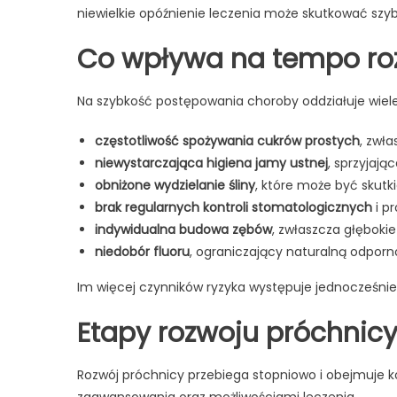
niewielkie opóźnienie leczenia może skutkować sz
Co wpływa na tempo ro
Na szybkość postępowania choroby oddziałuje wiele 
częstotliwość spożywania cukrów prostych
, zwł
niewystarczająca higiena jamy ustnej
, sprzyjają
obniżone wydzielanie śliny
, które może być skut
brak regularnych kontroli stomatologicznych
i p
indywidualna budowa zębów
, zwłaszcza głębokie 
niedobór fluoru
, ograniczający naturalną odporn
Im więcej czynników ryzyka występuje jednocześni
Etapy rozwoju próchnic
Rozwój próchnicy przebiega stopniowo i obejmuje k