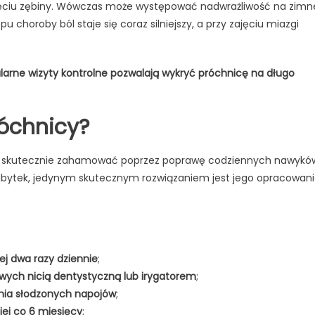
zajęciu zębiny. Wówczas może występować nadwrażliwość na zimn
 choroby ból staje się coraz silniejszy, a przy zajęciu miazgi
larne wizyty kontrolne pozwalają wykryć próchnicę na długo
róchnicy?
a skutecznie zahamować poprzez poprawę codziennych nawykó
e ubytek, jedynym skutecznym rozwiązaniem jest jego opracowan
j dwa razy dziennie
;
wych nicią dentystyczną lub irygatorem
;
nia słodzonych napojów
;
iej co 6 miesięcy
;