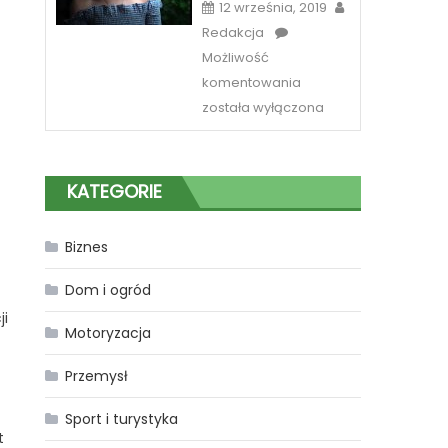
12 września, 2019
Redakcja
Możliwość
Sposób
komentowania
na
została wyłączona
piękne
spojrzenie
w
KATEGORIE
Katowicach
Biznes
Dom i ogród
ji
Motoryzacja
Przemysł
Sport i turystyka
t