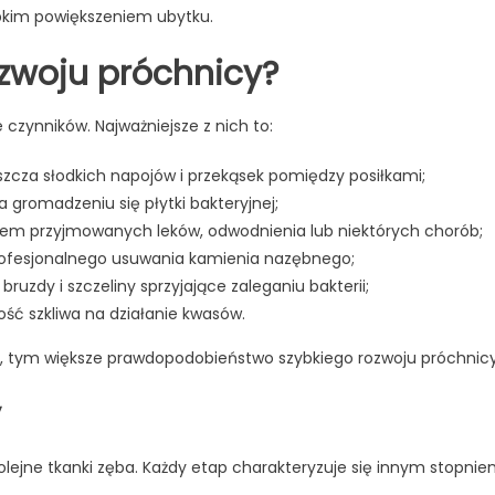
ybkim powiększeniem ubytku.
zwoju próchnicy?
czynników. Najważniejsze z nich to:
aszcza słodkich napojów i przekąsek pomiędzy posiłkami;
ca gromadzeniu się płytki bakteryjnej;
kiem przyjmowanych leków, odwodnienia lub niektórych chorób;
rofesjonalnego usuwania kamienia nazębnego;
bruzdy i szczeliny sprzyjające zaleganiu bakterii;
ość szkliwa na działanie kwasów.
e, tym większe prawdopodobieństwo szybkiego rozwoju próchnicy
y
olejne tkanki zęba. Każdy etap charakteryzuje się innym stopni