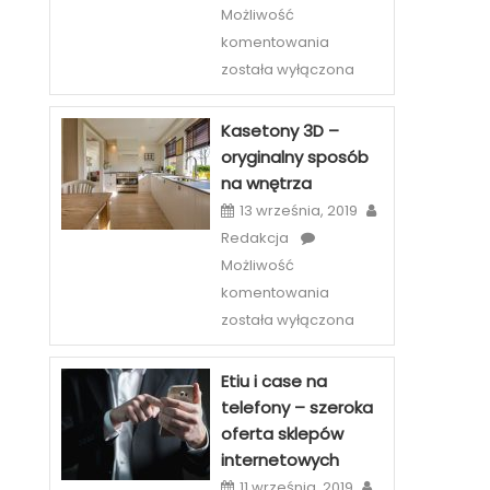
Możliwość
Licówki
komentowania
–
została wyłączona
sposób
na
Kasetony 3D –
piękny
oryginalny sposób
uśmiech
na wnętrza
w
13 września, 2019
Szczecinie
Redakcja
Możliwość
Kasetony
komentowania
3D
została wyłączona
–
oryginalny
Etiu i case na
sposób
telefony – szeroka
na
oferta sklepów
wnętrza
internetowych
11 września, 2019