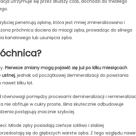
zacja utrzymuje się przez dłuższy czas, dochodzi do trwałego
ego.
zybciej penetrują zębinę, która jest mniej zmineralizowana i
eczona próchnica dociera do miazgi zęba, prowadząc do silnego
nia kanałowego lub usunięcia zęba.
próchnica?
cy.
Pierwsze zmiany mogą pojawić się już po kilku miesiącach
 ustnej
, jednak od początkowej demineralizacji do powstania
nawet kilku lat.
równowagi pomiędzy procesami demineralizacji i remineralizac
eta nie obfituje w cukry proste, ślina skutecznie odbudowuje
zenia postępują znacznie szybciej.
ci. Młode zęby posiadają cieńsze szkliwo i słabiej
j przedostają się do głębszych warstw zęba. Z tego względu nawe