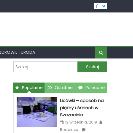
ZDROWIE I URODA
Szukaj:
Popularne
Ostatnie
Polecane
Licówki – sposób na
piękny uśmiech w
Szczecinie
12 września, 2019
Redakcja