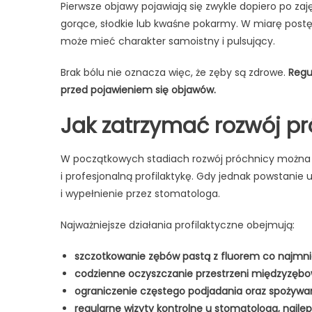
Pierwsze objawy pojawiają się zwykle dopiero po 
gorące, słodkie lub kwaśne pokarmy. W miarę postępu
może mieć charakter samoistny i pulsujący.
Brak bólu nie oznacza więc, że zęby są zdrowe.
Regu
przed pojawieniem się objawów.
Jak zatrzymać rozwój p
W początkowych stadiach rozwój próchnicy możn
i profesjonalną profilaktykę. Gdy jednak powstani
i wypełnienie przez stomatologa.
Najważniejsze działania profilaktyczne obejmują:
szczotkowanie zębów pastą z fluorem co najmnie
codzienne oczyszczanie przestrzeni międzyzębo
ograniczenie częstego podjadania oraz spożywa
regularne wizyty kontrolne u stomatologa, najlep