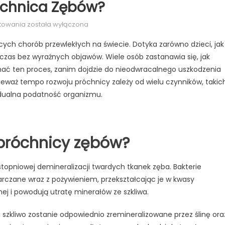
róchnica Zębów?
Jak
towania
została wyłączona
szybko
ych chorób przewlekłych na świecie. Dotyka zarówno dzieci, jak 
rozwija
i czas bez wyraźnych objawów. Wiele osób zastanawia się, jak
się
ać ten proces, zanim dojdzie do nieodwracalnego uszkodzenia
próchnica
zębów?
ieważ tempo rozwoju próchnicy zależy od wielu czynników, takic
ywidualna podatność organizmu.
próchnicy zębów?
topniowej demineralizacji twardych tkanek zęba. Bakterie
rczane wraz z pożywieniem, przekształcając je w kwasy
ej i powodują utratę minerałów ze szkliwa.
śli szkliwo zostanie odpowiednio zremineralizowane przez ślinę ora