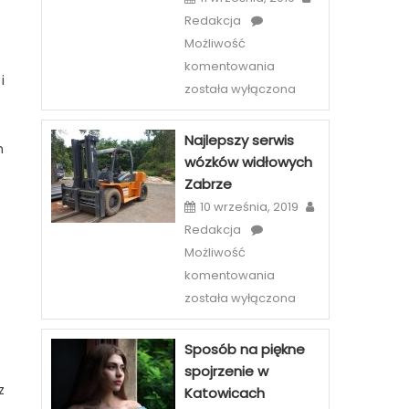
Redakcja
Możliwość
Etiu
komentowania
i
i
została wyłączona
case
na
Najlepszy serwis
telefony
h
wózków widłowych
–
Zabrze
szeroka
10 września, 2019
oferta
Redakcja
sklepów
Możliwość
internetowych
Najlepszy
komentowania
serwis
została wyłączona
wózków
widłowych
Sposób na piękne
Zabrze
spojrzenie w
z
Katowicach