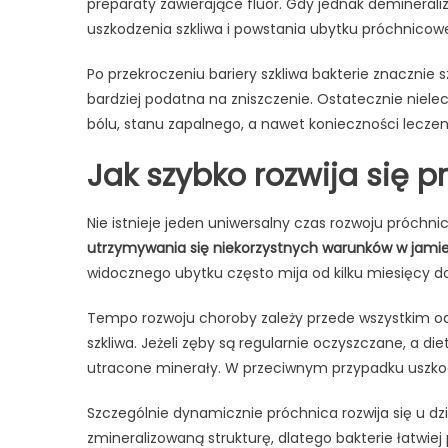
preparaty zawierające fluor. Gdy jednak deminerali
uszkodzenia szkliwa i powstania ubytku próchnicow
Po przekroczeniu bariery szkliwa bakterie znacznie s
bardziej podatna na zniszczenie. Ostatecznie niel
bólu, stanu zapalnego, a nawet konieczności lecze
Jak szybko rozwija się 
Nie istnieje jeden uniwersalny czas rozwoju próchni
utrzymywania się niekorzystnych warunków w jamie
widocznego ubytku często mija od kilku miesięcy do 
Tempo rozwoju choroby zależy przede wszystkim od 
szkliwa. Jeżeli zęby są regularnie oczyszczane, a di
utracone minerały. W przeciwnym przypadku uszkod
Szczególnie dynamicznie próchnica rozwija się u dzie
zmineralizowaną strukturę, dlatego bakterie łatwie