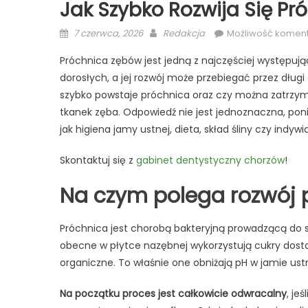
Jak Szybko Rozwija Się P
Posted
Author
7 czerwca, 2026
Redakcja
Możliwość komen
on
Próchnica zębów jest jedną z najczęściej występując
dorosłych, a jej rozwój może przebiegać przez dług
szybko powstaje próchnica oraz czy można zatrzym
tkanek zęba. Odpowiedź nie jest jednoznaczna, pon
jak higiena jamy ustnej, dieta, skład śliny czy ind
Skontaktuj się z
gabinet dentystyczny chorzów
!
Na czym polega rozwój 
Próchnica jest chorobą bakteryjną prowadzącą do s
obecne w płytce nazębnej wykorzystują cukry dosta
organiczne. To właśnie one obniżają pH w jamie ustn
Na początku proces jest całkowicie odwracalny
, je