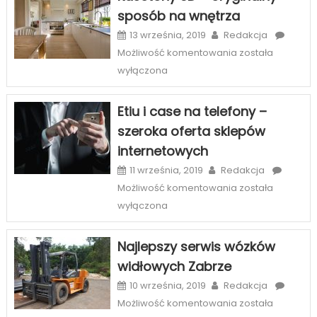
piękny
sposób na wnętrza
uśmiech
w
13 września, 2019
Redakcja
Szczecinie
Kasetony
Możliwość komentowania
została
3D
wyłączona
–
oryginalny
Etiu i case na telefony –
sposób
szeroka oferta sklepów
na
internetowych
wnętrza
11 września, 2019
Redakcja
Etiu
Możliwość komentowania
została
i
wyłączona
case
na
Najlepszy serwis wózków
telefony
widłowych Zabrze
–
szeroka
10 września, 2019
Redakcja
oferta
Najlepszy
Możliwość komentowania
została
sklepów