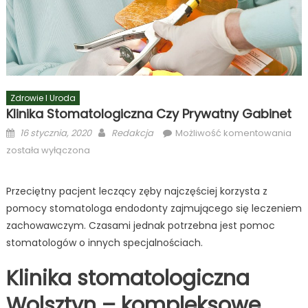
Zdrowie I Uroda
Klinika Stomatologiczna Czy Prywatny Gabinet
Posted
Author
Klin
16 stycznia, 2020
Redakcja
Możliwość komentowania
on
sto
została wyłączona
czy
pry
Przeciętny pacjent leczący zęby najczęściej korzysta z
gab
pomocy stomatologa endodonty zajmującego się leczeniem
zachowawczym. Czasami jednak potrzebna jest pomoc
stomatologów o innych specjalnościach.
Klinika stomatologiczna
Wolsztyn – kompleksowe