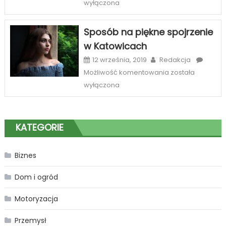
serwis
wyłączona
internetowych
wózków
widłowych
Sposób na piękne spojrzenie
Zabrze
w Katowicach
12 września, 2019
Redakcja
Sposób
Możliwość komentowania
została
na
wyłączona
piękne
spojrzenie
w
KATEGORIE
Katowicach
Biznes
Dom i ogród
Motoryzacja
Przemysł