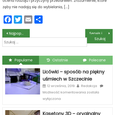
ocena rodzaju i przyczyny przebarwień. Zrozumienie, które
zęby nie nadają się do wybielania, […]
Facebook
Twitter
Email
Podziel
się
Nawigacja
Najpopularniejsze akcesoria na telefon
Serwis i naprawa telefonów – jak znaleźć?
Szukaj:
wpisu
Popularne
Ostatnie
Polecane
Licówki – sposób na piękny
uśmiech w Szczecinie
12 września, 2019
Redakcja
Licówki
Możliwość komentowania
została
–
wyłączona
sposób
na
Kasetony 3D – oryginalny