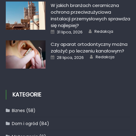
W jakich branżach ceramiczna
ochrona przeciwzużyciowa
instalacji przemysłowych sprawdza
się najlepiej?
Author
Posted
Redakcja
31 lipca, 2026
on
Czy aparat ortodontyczny można
założyć po leczeniu kanałowym?
Author
Posted
Redakcja
28 lipca, 2026
on
KATEGORIE
Biznes
(58)
Dom i ogród
(84)