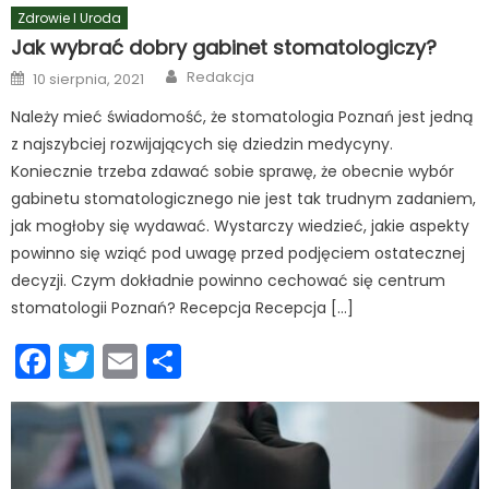
Zdrowie I Uroda
Jak wybrać dobry gabinet stomatologiczy?
Author
Posted
Redakcja
10 sierpnia, 2021
on
Należy mieć świadomość, że stomatologia Poznań jest jedną
z najszybciej rozwijających się dziedzin medycyny.
Koniecznie trzeba zdawać sobie sprawę, że obecnie wybór
gabinetu stomatologicznego nie jest tak trudnym zadaniem,
jak mogłoby się wydawać. Wystarczy wiedzieć, jakie aspekty
powinno się wziąć pod uwagę przed podjęciem ostatecznej
decyzji. Czym dokładnie powinno cechować się centrum
stomatologii Poznań? Recepcja Recepcja […]
Facebook
Twitter
Email
Podziel
się