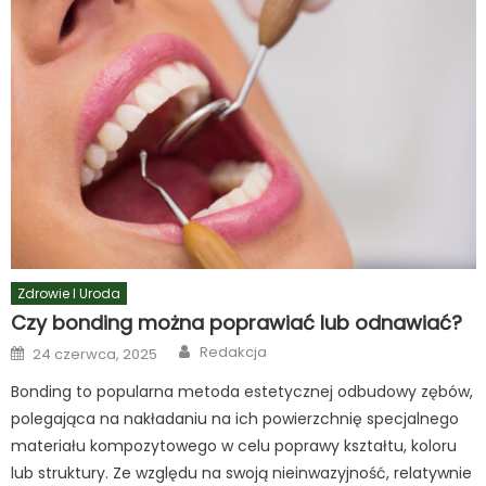
Zdrowie I Uroda
Czy bonding można poprawiać lub odnawiać?
Author
Posted
Redakcja
24 czerwca, 2025
on
Bonding to popularna metoda estetycznej odbudowy zębów,
polegająca na nakładaniu na ich powierzchnię specjalnego
materiału kompozytowego w celu poprawy kształtu, koloru
lub struktury. Ze względu na swoją nieinwazyjność, relatywnie