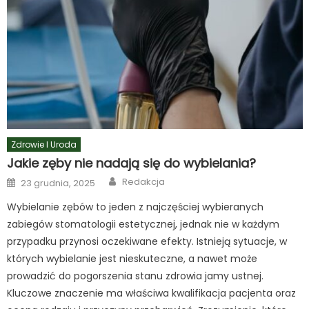
Zdrowie I Uroda
Jakie zęby nie nadają się do wybielania?
Author
Posted
Redakcja
23 grudnia, 2025
on
Wybielanie zębów to jeden z najczęściej wybieranych
zabiegów stomatologii estetycznej, jednak nie w każdym
przypadku przynosi oczekiwane efekty. Istnieją sytuacje, w
których wybielanie jest nieskuteczne, a nawet może
prowadzić do pogorszenia stanu zdrowia jamy ustnej.
Kluczowe znaczenie ma właściwa kwalifikacja pacjenta oraz