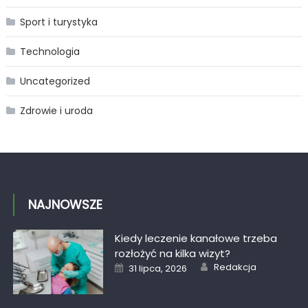
Sport i turystyka
Technologia
Uncategorized
Zdrowie i uroda
NAJNOWSZE
Kiedy leczenie kanałowe trzeba
rozłożyć na kilka wizyt?
Author
Posted
Redakcja
31 lipca, 2026
on