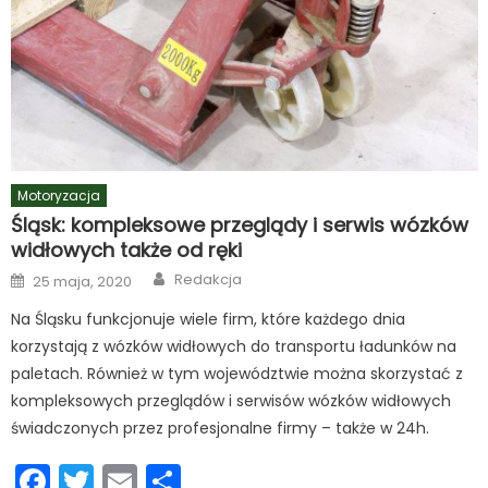
Motoryzacja
Śląsk: kompleksowe przeglądy i serwis wózków
widłowych także od ręki
Author
Posted
Redakcja
25 maja, 2020
on
Na Śląsku funkcjonuje wiele firm, które każdego dnia
korzystają z wózków widłowych do transportu ładunków na
paletach. Również w tym województwie można skorzystać z
kompleksowych przeglądów i serwisów wózków widłowych
świadczonych przez profesjonalne firmy – także w 24h.
Facebook
Twitter
Email
Podziel