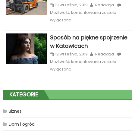
szeroka
10 września, 2019
Redakcja
oferta
Najlepszy
Możliwość komentowania
została
sklepów
serwis
wyłączona
internetowych
wózków
widłowych
Sposób na piękne spojrzenie
Zabrze
w Katowicach
12 września, 2019
Redakcja
Sposób
Możliwość komentowania
została
na
wyłączona
piękne
spojrzenie
w
KATEGORIE
Katowicach
Biznes
Dom i ogród