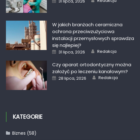
Redakcja
31 lipca, 2026
on
W jakich branżach ceramiczna
ochrona przeciwzużyciowa
instalacji przemysłowych sprawdza
się najlepiej?
Author
Posted
Redakcja
31 lipca, 2026
on
Czy aparat ortodontyczny można
założyć po leczeniu kanałowym?
Author
Posted
Redakcja
28 lipca, 2026
on
KATEGORIE
Biznes
(58)