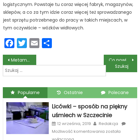
logistycznym. Powstaje tu coraz więcej fabryk, magazynów,
sklepów, a co za tym idzie coraz więcej też sprowadzanego
jest sprzętu potrzebnego do pracy w takich miejscach, w
tym oczywiście – wózków widłowych.
Facebook
Twitter
Email
Podziel
się
Nawigacja
Metamorfoza uśmiechu
Co powinien kupić początkujący florysta?
Szukaj:
wpisu
Popularne
Ostatnie
Polecane
Licówki – sposób na piękny
uśmiech w Szczecinie
12 września, 2019
Redakcja
Licówki
Możliwość komentowania
została
–
wyłączona