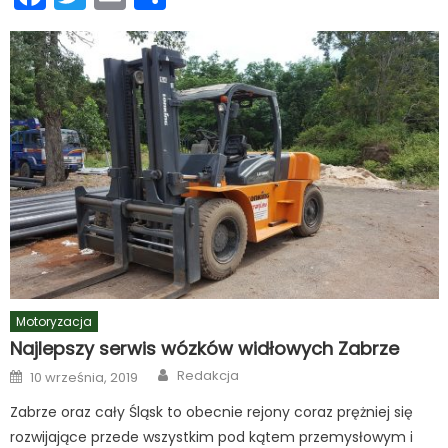
się
Motoryzacja
Najlepszy serwis wózków widłowych Zabrze
Author
Posted
Redakcja
10 września, 2019
on
Zabrze oraz cały Śląsk to obecnie rejony coraz prężniej się
rozwijające przede wszystkim pod kątem przemysłowym i