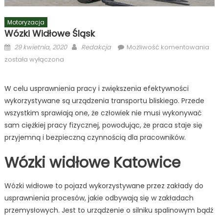
Motoryzacja
Wózki Widłowe Śląsk
Posted
Author
Wó
29 kwietnia, 2020
Redakcja
Możliwość komentowania
on
wi
została wyłączona
Ślą
W celu usprawnienia pracy i zwiększenia efektywności
wykorzystywane są urządzenia transportu bliskiego. Przede
wszystkim sprawiają one, że człowiek nie musi wykonywać
sam ciężkiej pracy fizycznej, powodując, że praca staje się
przyjemną i bezpieczną czynnością dla pracowników.
Wózki widłowe Katowice
Wózki widłowe to pojazd wykorzystywane przez zakłady do
usprawnienia procesów, jakie odbywają się w zakładach
przemysłowych. Jest to urządzenie o silniku spalinowym bądź