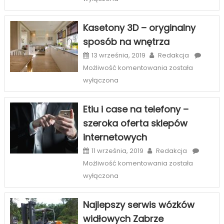
sposób
na
Kasetony 3D – oryginalny
piękny
sposób na wnętrza
uśmiech
w
13 września, 2019
Redakcja
Szczecinie
Kasetony
Możliwość komentowania
została
3D
wyłączona
–
oryginalny
Etiu i case na telefony –
sposób
szeroka oferta sklepów
na
internetowych
wnętrza
11 września, 2019
Redakcja
Etiu
Możliwość komentowania
została
i
wyłączona
case
na
Najlepszy serwis wózków
telefony
widłowych Zabrze
–