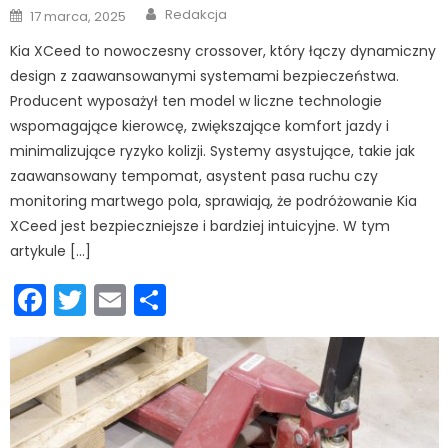
Author
Posted
Redakcja
17 marca, 2025
on
Kia XCeed to nowoczesny crossover, który łączy dynamiczny
design z zaawansowanymi systemami bezpieczeństwa.
Producent wyposażył ten model w liczne technologie
wspomagające kierowcę, zwiększające komfort jazdy i
minimalizujące ryzyko kolizji. Systemy asystujące, takie jak
zaawansowany tempomat, asystent pasa ruchu czy
monitoring martwego pola, sprawiają, że podróżowanie Kia
XCeed jest bezpieczniejsze i bardziej intuicyjne. W tym
artykule […]
Facebook
Twitter
Email
Podziel
się