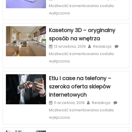
Licówki
Możliwość komentowania
została
–
wyłączona
sposób
na
Kasetony 3D – oryginalny
piękny
sposób na wnętrza
uśmiech
w
13 września, 2019
Redakcja
Szczecinie
Kasetony
Możliwość komentowania
została
3D
wyłączona
–
oryginalny
Etiu i case na telefony –
sposób
szeroka oferta sklepów
na
internetowych
wnętrza
11 września, 2019
Redakcja
Etiu
Możliwość komentowania
została
i
wyłączona
case
na