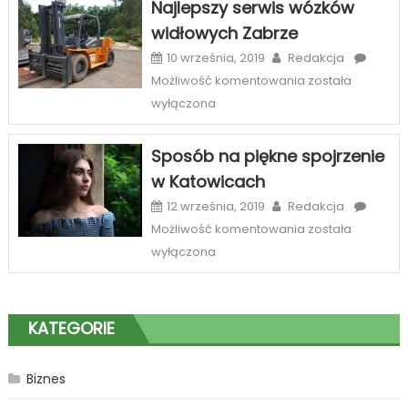
Najlepszy serwis wózków
telefony
widłowych Zabrze
–
szeroka
10 września, 2019
Redakcja
oferta
Najlepszy
Możliwość komentowania
została
sklepów
serwis
wyłączona
internetowych
wózków
widłowych
Sposób na piękne spojrzenie
Zabrze
w Katowicach
12 września, 2019
Redakcja
Sposób
Możliwość komentowania
została
na
wyłączona
piękne
spojrzenie
w
KATEGORIE
Katowicach
Biznes