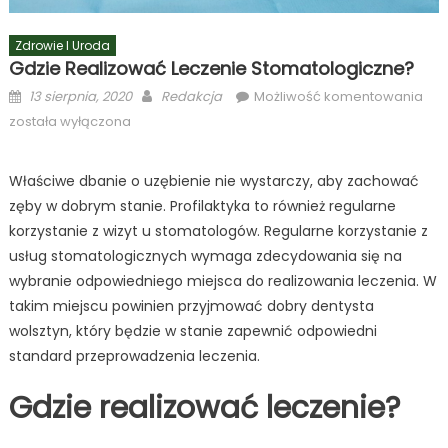
Zdrowie I Uroda
Gdzie Realizować Leczenie Stomatologiczne?
Posted
Author
Gdz
13 sierpnia, 2020
Redakcja
Możliwość komentowania
on
rea
została wyłączona
lec
sto
Właściwe dbanie o uzębienie nie wystarczy, aby zachować
zęby w dobrym stanie. Profilaktyka to również regularne
korzystanie z wizyt u stomatologów. Regularne korzystanie z
usług stomatologicznych wymaga zdecydowania się na
wybranie odpowiedniego miejsca do realizowania leczenia. W
takim miejscu powinien przyjmować dobry dentysta
wolsztyn, który będzie w stanie zapewnić odpowiedni
standard przeprowadzenia leczenia.
Gdzie realizować leczenie?