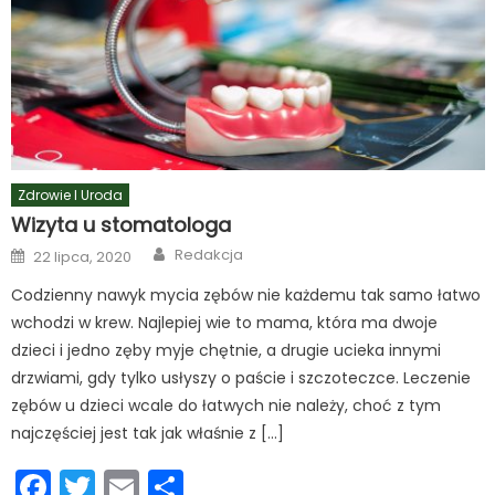
Zdrowie I Uroda
Wizyta u stomatologa
Author
Posted
Redakcja
22 lipca, 2020
on
Codzienny nawyk mycia zębów nie każdemu tak samo łatwo
wchodzi w krew. Najlepiej wie to mama, która ma dwoje
dzieci i jedno zęby myje chętnie, a drugie ucieka innymi
drzwiami, gdy tylko usłyszy o paście i szczoteczce. Leczenie
zębów u dzieci wcale do łatwych nie należy, choć z tym
najczęściej jest tak jak właśnie z […]
Facebook
Twitter
Email
Podziel