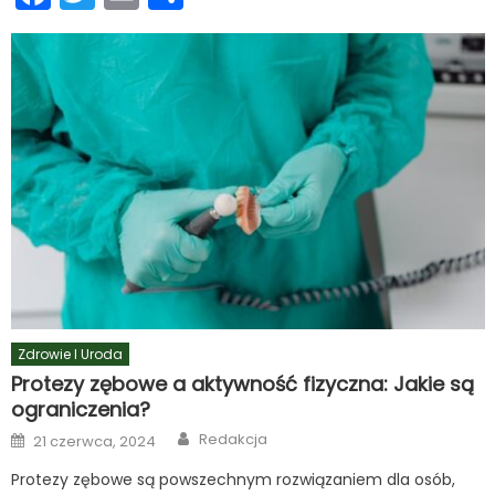
się
Zdrowie I Uroda
Protezy zębowe a aktywność fizyczna: Jakie są
ograniczenia?
Author
Posted
Redakcja
21 czerwca, 2024
on
Protezy zębowe są powszechnym rozwiązaniem dla osób,