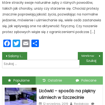
które straciły swoje naturalne zęby z różnych powodów,
takich jak choroby, urazy czy starzenie się. Chociaż protezy
znacznie poprawiają jakość życia, pozwalając na normalne
jedzenie, mówienie i uśmiechanie się, wiele osób zastanawia
się, jak wpływają one na aktywność fizyczną. Czy noszenie
protez zębowych wiąże się z ograniczeniami podczas […]
Facebook
Twitter
Email
Podziel
się
Nawigacja
Salony inspirowane kasetonami
Markowe słuchawki do Samsunga
Szukaj:
wpisu
Popularne
Ostatnie
Polecane
Licówki – sposób na piękny
uśmiech w Szczecinie
12 września, 2019
Redakcja