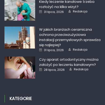
Kiedy leczenie kanałowe trzeba
rozłożyć na kilka wizyt?
Author
Posted
Redakcja
31 lipca, 2026
on
W jakich branżach ceramiczna
ochrona przeciwzużyciowa
instalacji przemysłowych sprawdza
się najlepiej?
Author
Posted
Redakcja
31 lipca, 2026
on
Czy aparat ortodontyczny można
założyć po leczeniu kanałowym?
Author
Posted
Redakcja
28 lipca, 2026
on
KATEGORIE