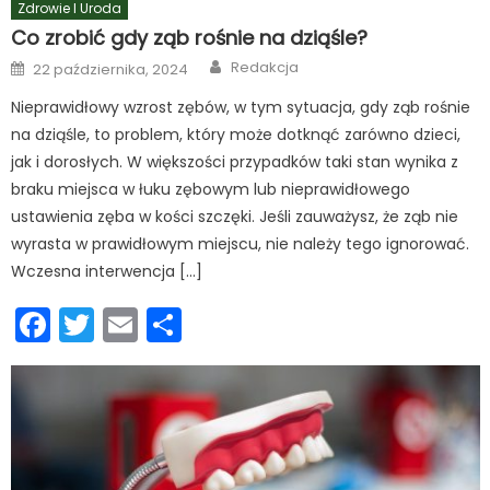
Zdrowie I Uroda
Co zrobić gdy ząb rośnie na dziąśle?
Author
Posted
Redakcja
22 października, 2024
on
Nieprawidłowy wzrost zębów, w tym sytuacja, gdy ząb rośnie
na dziąśle, to problem, który może dotknąć zarówno dzieci,
jak i dorosłych. W większości przypadków taki stan wynika z
braku miejsca w łuku zębowym lub nieprawidłowego
ustawienia zęba w kości szczęki. Jeśli zauważysz, że ząb nie
wyrasta w prawidłowym miejscu, nie należy tego ignorować.
Wczesna interwencja […]
Facebook
Twitter
Email
Podziel
się