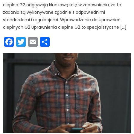
cieplne G2 odgrywają kluczową rolę w zapewnieniu, że te
zadania są wykonywane zgodnie z odpowiednimi
standardami i regulacjami. Wprowadzenie do uprawnień
cieplnych G2 Uprawnienia cieplne G2 to specjalistyczne […]
Facebook
Twitter
Email
Podziel
się