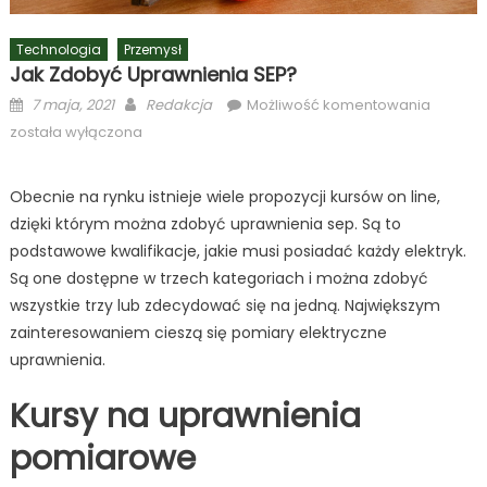
Technologia
Przemysł
Jak Zdobyć Uprawnienia SEP?
Posted
Author
Jak
7 maja, 2021
Redakcja
Możliwość komentowania
on
zdobyć
została wyłączona
uprawni
SEP?
Obecnie na rynku istnieje wiele propozycji kursów on line,
dzięki którym można zdobyć uprawnienia sep. Są to
podstawowe kwalifikacje, jakie musi posiadać każdy elektryk.
Są one dostępne w trzech kategoriach i można zdobyć
wszystkie trzy lub zdecydować się na jedną. Największym
zainteresowaniem cieszą się pomiary elektryczne
uprawnienia.
Kursy na uprawnienia
pomiarowe