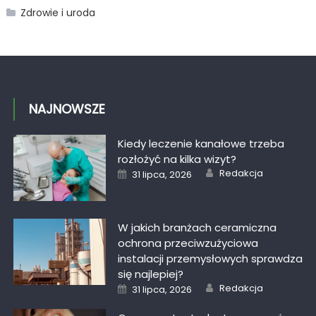
Zdrowie i uroda
NAJNOWSZE
Kiedy leczenie kanałowe trzeba
rozłożyć na kilka wizyt?
Author
Posted
Redakcja
31 lipca, 2026
on
W jakich branżach ceramiczna
ochrona przeciwzużyciowa
instalacji przemysłowych sprawdza
się najlepiej?
Author
Posted
Redakcja
31 lipca, 2026
on