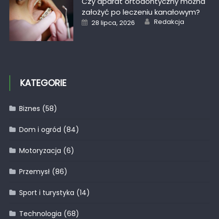
Czy aparat ortodontyczny można
założyć po leczeniu kanałowym?
Author
Posted
Redakcja
28 lipca, 2026
on
KATEGORIE
Biznes
(58)
Dom i ogród
(84)
Motoryzacja
(6)
Przemysł
(86)
Sport i turystyka
(14)
Technologia
(68)