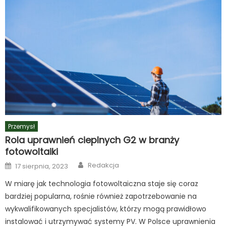
Przemysł
Rola uprawnień cieplnych G2 w branży
fotowoltaiki
Author
Posted
Redakcja
17 sierpnia, 2023
on
W miarę jak technologia fotowoltaiczna staje się coraz
bardziej popularna, rośnie również zapotrzebowanie na
wykwalifikowanych specjalistów, którzy mogą prawidłowo
instalować i utrzymywać systemy PV. W Polsce uprawnienia