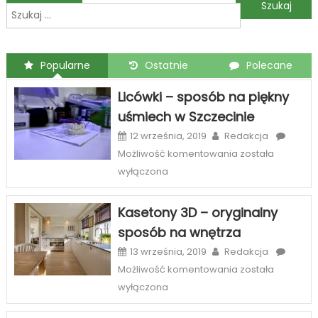
Szukaj:
wpisu
Popularne
Ostatnie
Polecane
Licówki – sposób na piękny
uśmiech w Szczecinie
12 września, 2019
Redakcja
Licówki
Możliwość komentowania
została
–
wyłączona
sposób
na
Kasetony 3D – oryginalny
piękny
sposób na wnętrza
uśmiech
w
13 września, 2019
Redakcja
Szczecinie
Kasetony
Możliwość komentowania
została
3D
wyłączona
–
oryginalny