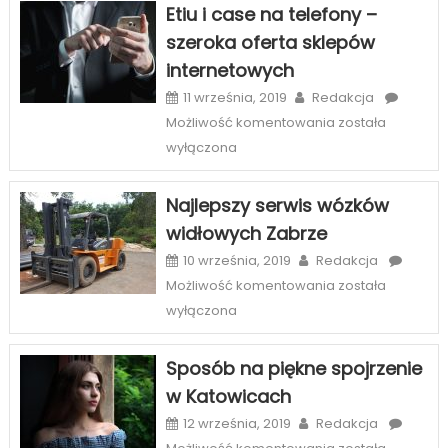
Etiu i case na telefony –
sposób
szeroka oferta sklepów
na
internetowych
wnętrza
11 września, 2019
Redakcja
Etiu
Możliwość komentowania
została
i
wyłączona
case
na
Najlepszy serwis wózków
telefony
widłowych Zabrze
–
szeroka
10 września, 2019
Redakcja
oferta
Najlepszy
Możliwość komentowania
została
sklepów
serwis
wyłączona
internetowych
wózków
widłowych
Sposób na piękne spojrzenie
Zabrze
w Katowicach
12 września, 2019
Redakcja
Sposób