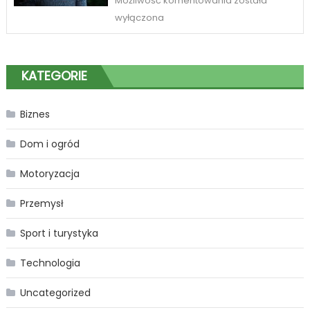
Możliwość komentowania
została
na
wyłączona
piękne
spojrzenie
w
KATEGORIE
Katowicach
Biznes
Dom i ogród
Motoryzacja
Przemysł
Sport i turystyka
Technologia
Uncategorized