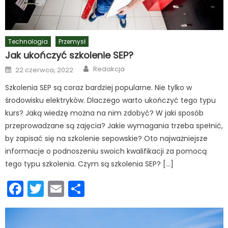
Technologia
Przemysł
Jak ukończyć szkolenie SEP?
Author
Posted
Redakcja
22 czerwca, 2022
on
Szkolenia SEP są coraz bardziej popularne. Nie tylko w
środowisku elektryków. Dlaczego warto ukończyć tego typu
kurs? Jaką wiedzę można na nim zdobyć? W jaki sposób
przeprowadzane są zajęcia? Jakie wymagania trzeba spełnić,
by zapisać się na szkolenie sepowskie? Oto najważniejsze
informacje o podnoszeniu swoich kwalifikacji za pomocą
tego typu szkolenia. Czym są szkolenia SEP? […]
Facebook
Twitter
Email
Podziel
się