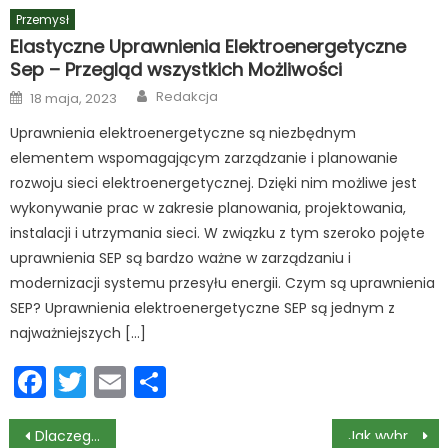
Przemysł
Elastyczne Uprawnienia Elektroenergetyczne
Sep – Przegląd wszystkich Możliwości
Author
Posted
Redakcja
18 maja, 2023
on
Uprawnienia elektroenergetyczne są niezbędnym
elementem wspomagającym zarządzanie i planowanie
rozwoju sieci elektroenergetycznej. Dzięki nim możliwe jest
wykonywanie prac w zakresie planowania, projektowania,
instalacji i utrzymania sieci. W związku z tym szeroko pojęte
uprawnienia SEP są bardzo ważne w zarządzaniu i
modernizacji systemu przesyłu energii. Czym są uprawnienia
SEP? Uprawnienia elektroenergetyczne SEP są jednym z
najważniejszych […]
Facebook
Twitter
Email
Podziel
się
Nawigacja
Dlaczego warto zamontować grzechotki do wózka?
Jak wybrać taczkę?