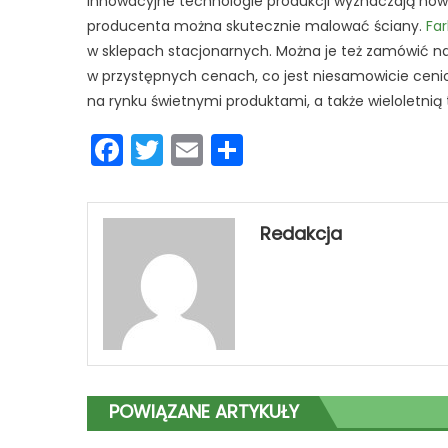
innowacyjne technologie produkcji wyznaczają no
producenta można skutecznie malować ściany.
Fa
w sklepach stacjonarnych. Można je też zamówić na
w przystępnych cenach, co jest niesamowicie cenio
na rynku świetnymi produktami, a także wieloletnią t
Facebook
Twitter
Email
Podziel
się
Redakcja
POWIĄZANE ARTYKUŁY