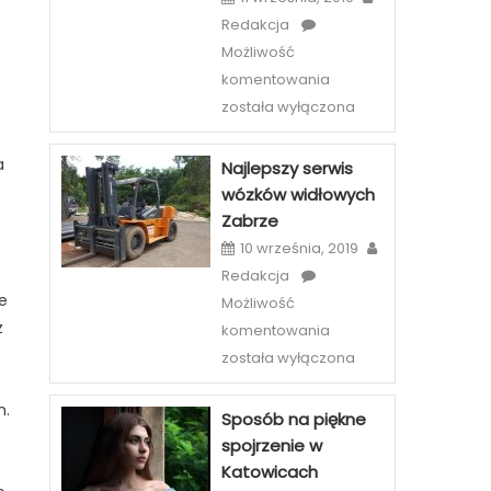
Redakcja
Możliwość
Etiu
komentowania
i
została wyłączona
case
na
a
Najlepszy serwis
telefony
wózków widłowych
–
Zabrze
szeroka
10 września, 2019
oferta
Redakcja
sklepów
ie
Możliwość
internetowych
z
Najlepszy
komentowania
serwis
została wyłączona
wózków
widłowych
h.
Sposób na piękne
Zabrze
spojrzenie w
Katowicach