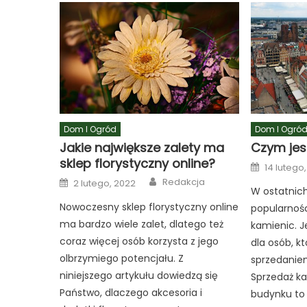
Dom I Ogród
Dom I Ogró
Jakie największe zalety ma
Czym jes
sklep florystyczny online?
Posted
14 lutego
on
Author
Posted
Redakcja
2 lutego, 2022
on
W ostatnich
Nowoczesny sklep florystyczny online
popularnośc
ma bardzo wiele zalet, dlatego też
kamienic. J
coraz więcej osób korzysta z jego
dla osób, k
olbrzymiego potencjału. Z
sprzedanie
niniejszego artykułu dowiedzą się
Sprzedaż ka
Państwo, dlaczego akcesoria i
budynku to 