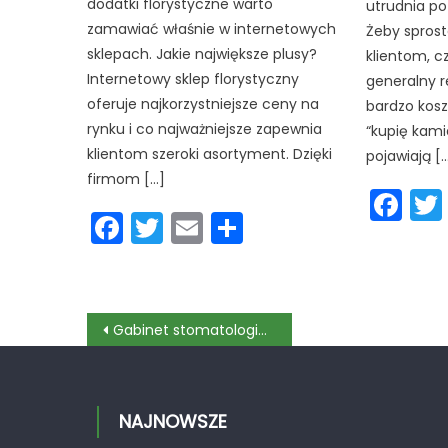
dodatki florystyczne warto
utrudnia po
zamawiać właśnie w internetowych
Żeby spros
sklepach. Jakie największe plusy?
klientom, c
Internetowy sklep florystyczny
generalny r
oferuje najkorzystniejsze ceny na
bardzo kos
rynku i co najważniejsze zapewnia
“kupię kami
klientom szeroki asortyment. Dzięki
pojawiają [
firmom […]
Fa
Facebook
Twitter
Email
Podziel
się
Nawigacja
Gabinet stomatologiczny w Jarosławiu
wpisu
NAJNOWSZE