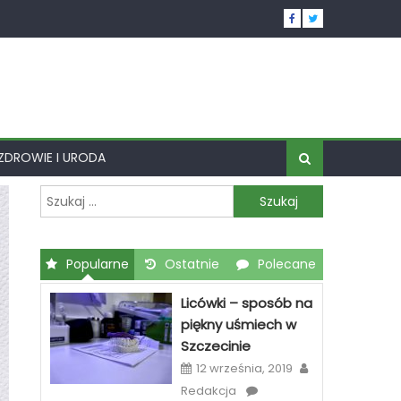
ZDROWIE I URODA
Szukaj:
Popularne
Ostatnie
Polecane
Licówki – sposób na
piękny uśmiech w
Szczecinie
12 września, 2019
Redakcja