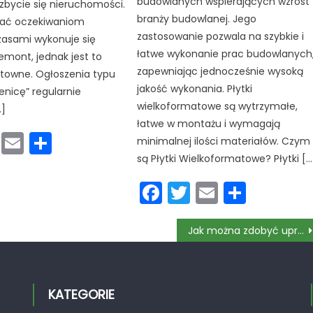
budowlanych wspierających wzrost
zbycie się nieruchomości.
branży budowlanej. Jego
tać oczekiwaniom
zastosowanie pozwala na szybkie i
zasami wykonuje się
łatwe wykonanie prac budowlanych
emont, jednak jest to
zapewniając jednocześnie wysoką
ztowne. Ogłoszenia typu
jakość wykonania. Płytki
enicę” regularnie
wielkoformatowe są wytrzymałe,
…]
łatwe w montażu i wymagają
cebook
Twitter
Email
Podziel
minimalnej ilości materiałów. Czym
się
są Płytki Wielkoformatowe? Płytki […
Facebook
Twitter
Email
Podzie
się
Jak można zdobyć uprawnienie SEP?
KATEGORIE