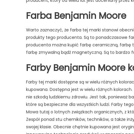
producent, który od wielu lat jest doceniany przez
Farba Benjamin Moore
Warto zaznaczyć, że farba tej marki stanowi obecnie 
produkty tego producenta. Są to ponadczasowe farb
producenta można kupić farbę ceramiczną, farbę t
farbę zmywalną bądź magnetyczną. Są to bardzo fun
Farby Benjamin Moore k
Farby tej marki dostępne są w wielu różnych kolorac
kupowana. Dostępna jest w wielu różnych kolorach. T
nie szkodą ludzkiemu zdrowiu. Jest tak, ponieważ 
które są bezpieczne dla wszystkich ludzi. Farby t
Mowa tutaj o lotnych związkach organicznych, z któ
Zespół ponad stu chemików, techników, a także inżyn
swojej klasie. Obecnie chętnie kupowana jest oryg