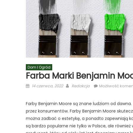
Dom I Ogród
Farba Marki Benjamin Mo
Posted
Author
14 czerwca, 2022
Redakcja
Możliwość kome
on
Farby Benjamin Moore są znane ludziom od dawna. 
przez konsumentów. Farby Benjamin Moore skuteczn
można zadbać o estetykę, a ponadto zapewniają k
są bardzo popularne nie tylko w Polsce, ale równie