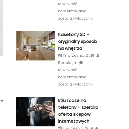
Możliwość
Licówki
komentowania
–
została wyłączona
sposób
na
Kasetony 3D –
piękny
oryginalny sposób
uśmiech
na wnętrza
w
13 września, 2019
Szczecinie
Redakcja
Możliwość
Kasetony
komentowania
3D
została wyłączona
–
oryginalny
Etiu i case na
ne
sposób
telefony – szeroka
na
oferta sklepów
wnętrza
internetowych
11 września, 2019