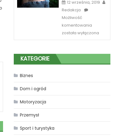
o
12 września, 2019
o
Redakcja
Możliwość
Sposób
komentowania
na
została wyłączona
piękne
spojrzenie
w
KATEGORIE
Katowicach
Biznes
Dom i ogród
Motoryzacja
Przemysł
Sport i turystyka