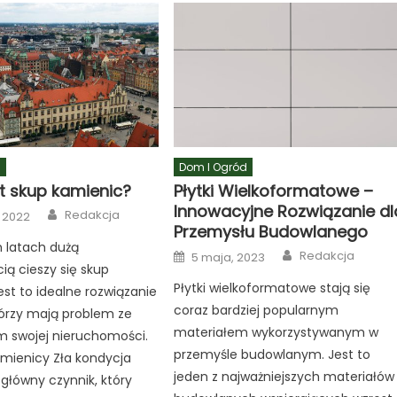
d
Dom I Ogród
t skup kamienic?
Płytki Wielkoformatowe –
Innowacyjne Rozwiązanie dl
Author
Redakcja
, 2022
Przemysłu Budowlanego
 latach dużą
Author
Posted
Redakcja
5 maja, 2023
on
ią cieszy się skup
Płytki wielkoformatowe stają się
est to idealne rozwiązanie
coraz bardziej popularnym
tórzy mają problem ze
materiałem wykorzystywanym w
m swojej nieruchomości.
przemyśle budowlanym. Jest to
mienicy Zła kondycja
jeden z najważniejszych materiałów
główny czynnik, który