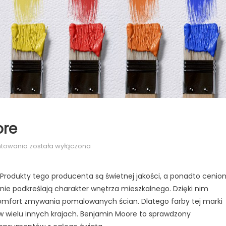
ore
Farba
ntowania
została wyłączona
marki
Benjamin
Produkty tego producenta są świetnej jakości, a ponadto cenio
Moore
ie podkreślają charakter wnętrza mieszkalnego. Dzięki nim
omfort zmywania pomalowanych ścian. Dlatego farby tej marki
ż w wielu innych krajach. Benjamin Moore to sprawdzony