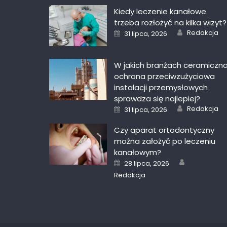
Kiedy leczenie kanałowe
trzeba rozłożyć na kilka wizyt?
Author
Posted
Redakcja
31 lipca, 2026
on
W jakich branżach ceramiczn
ochrona przeciwzużyciowa
instalacji przemysłowych
sprawdza się najlepiej?
Author
Posted
Redakcja
31 lipca, 2026
on
Czy aparat ortodontyczny
można założyć po leczeniu
kanałowym?
Author
Posted
28 lipca, 2026
on
Redakcja