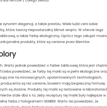
 konsumentów z całego świata.
synonim elegancji, a także prestiżu. Wiele ludzi ceni sobie
y, które tworzą niepowtarzalny klimat wnętrz. W ofercie tego
ablicową, a także farbę ekologiczną. Oprócz tego zakupić możn
kcjonalne produkty, które są cenione przez klientów.
olory
h. Warto jednak powiedzieć o farbie tablicowej, która jest chętn
rzeba powiedzieć, że farby tej marki są w pełni ekologiczne ora
bazują one na innowacyjnych, opatentowanych technologiach,
ego producenta są też cenione, bowiem mają bezpieczną formułę.
rych są złożone. Produkty tej marki są testowane w laboratoriac
ierów stale dba o to, żeby receptury tej marki były najlepsze w
inalna farba z hologramem GENBER. Warto też powiedzieć, że