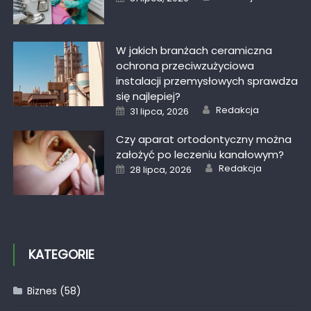
on
W jakich branżach ceramiczna
ochrona przeciwzużyciowa
instalacji przemysłowych sprawdza
się najlepiej?
Author
Posted
Redakcja
31 lipca, 2026
on
Czy aparat ortodontyczny można
założyć po leczeniu kanałowym?
Author
Posted
Redakcja
28 lipca, 2026
on
KATEGORIE
Biznes
(58)