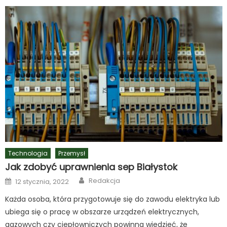
Technologia
Przemysł
Jak zdobyć uprawnienia sep Białystok
Author
Posted
Redakcja
12 stycznia, 2022
on
Każda osoba, która przygotowuje się do zawodu elektryka lub
ubiega się o pracę w obszarze urządzeń elektrycznych,
gazowych czy ciepłowniczych powinna wiedzieć, że