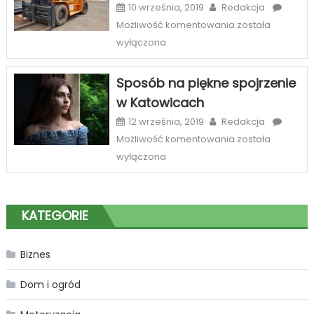
szeroka
10 września, 2019
Redakcja
oferta
Najlepszy
Możliwość komentowania
została
sklepów
serwis
wyłączona
internetowych
wózków
widłowych
Sposób na piękne spojrzenie
Zabrze
w Katowicach
12 września, 2019
Redakcja
Sposób
Możliwość komentowania
została
na
wyłączona
piękne
spojrzenie
w
KATEGORIE
Katowicach
Biznes
Dom i ogród