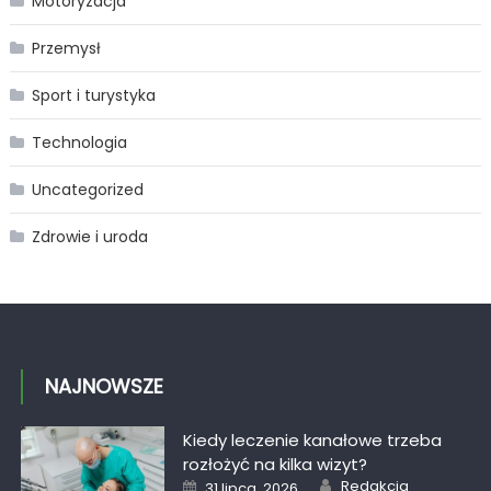
Motoryzacja
Przemysł
Sport i turystyka
Technologia
Uncategorized
Zdrowie i uroda
NAJNOWSZE
Kiedy leczenie kanałowe trzeba
rozłożyć na kilka wizyt?
Author
Posted
Redakcja
31 lipca, 2026