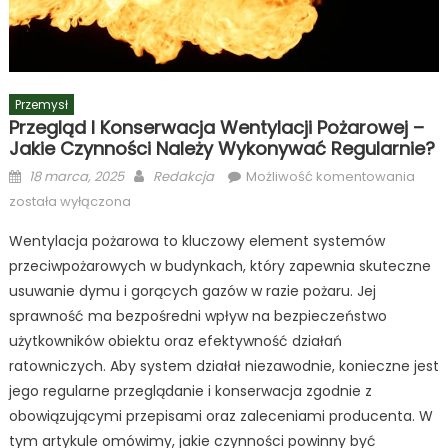
Przemysł
Przegląd I Konserwacja Wentylacji Pożarowej –
Jakie Czynności Należy Wykonywać Regularnie?
Posted
Author
Prze
18 marca, 2025
Redakcja
Możliwość komentowania
on
i
została wyłączona
kons
Wentylacja pożarowa to kluczowy element systemów
wenty
przeciwpożarowych w budynkach, który zapewnia skuteczne
poża
–
usuwanie dymu i gorących gazów w razie pożaru. Jej
jakie
sprawność ma bezpośredni wpływ na bezpieczeństwo
czyn
użytkowników obiektu oraz efektywność działań
nale
ratowniczych. Aby system działał niezawodnie, konieczne jest
wyk
jego regularne przeglądanie i konserwacja zgodnie z
regu
obowiązującymi przepisami oraz zaleceniami producenta. W
tym artykule omówimy, jakie czynności powinny być