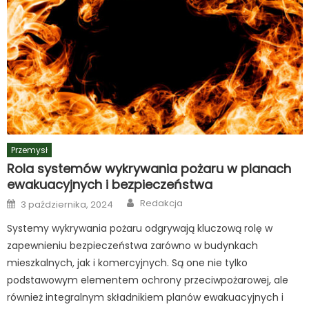
Przemysł
Rola systemów wykrywania pożaru w planach
ewakuacyjnych i bezpieczeństwa
Author
Posted
Redakcja
3 października, 2024
on
Systemy wykrywania pożaru odgrywają kluczową rolę w
zapewnieniu bezpieczeństwa zarówno w budynkach
mieszkalnych, jak i komercyjnych. Są one nie tylko
podstawowym elementem ochrony przeciwpożarowej, ale
również integralnym składnikiem planów ewakuacyjnych i