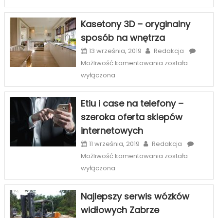
sposób
na
Kasetony 3D – oryginalny
piękny
sposób na wnętrza
uśmiech
w
13 września, 2019
Redakcja
Szczecinie
Kasetony
Możliwość komentowania
została
3D
wyłączona
–
oryginalny
Etiu i case na telefony –
sposób
szeroka oferta sklepów
na
internetowych
wnętrza
11 września, 2019
Redakcja
Etiu
Możliwość komentowania
została
i
wyłączona
case
na
Najlepszy serwis wózków
telefony
widłowych Zabrze
–