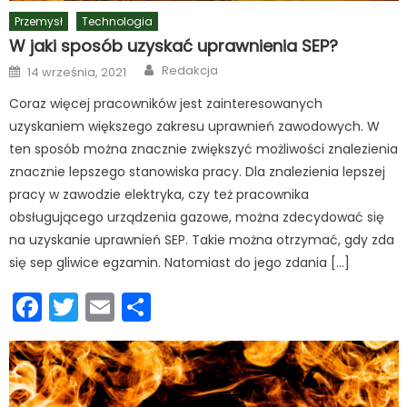
Przemysł
Technologia
W jaki sposób uzyskać uprawnienia SEP?
Author
Posted
Redakcja
14 września, 2021
on
Coraz więcej pracowników jest zainteresowanych
uzyskaniem większego zakresu uprawnień zawodowych. W
ten sposób można znacznie zwiększyć możliwości znalezienia
znacznie lepszego stanowiska pracy. Dla znalezienia lepszej
pracy w zawodzie elektryka, czy też pracownika
obsługującego urządzenia gazowe, można zdecydować się
na uzyskanie uprawnień SEP. Takie można otrzymać, gdy zda
się sep gliwice egzamin. Natomiast do jego zdania […]
Facebook
Twitter
Email
Podziel
się