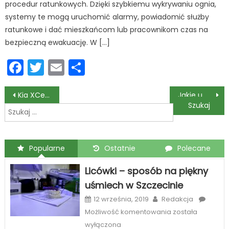
procedur ratunkowych. Dzięki szybkiemu wykrywaniu ognia,
systemy te mogą uruchomić alarmy, powiadomić służby
ratunkowe i dać mieszkańcom lub pracownikom czas na
bezpieczną ewakuację. W […]
Facebook
Twitter
Email
Podziel
się
Nawigacja
Kia XCeed – innowacyjna technologia zapewniające bezpieczeństwo
Jakie umiejętności dodatkowe warto zdobyć wraz z uprawnieniami SEP gazowymi?
Szukaj:
wpisu
Popularne
Ostatnie
Polecane
Licówki – sposób na piękny
uśmiech w Szczecinie
12 września, 2019
Redakcja
Licówki
Możliwość komentowania
została
–
wyłączona