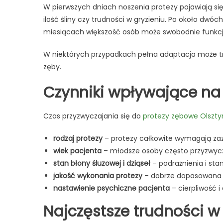
W pierwszych dniach noszenia protezy pojawiają się
ilość śliny czy trudności w gryzieniu. Po około dwó
miesiącach większość osób może swobodnie funkcj
W niektórych przypadkach pełna adaptacja może trw
zęby.
Czynniki wpływające na
Czas przyzwyczajania się do
protezy zębowe Olszty
rodzaj protezy
– protezy całkowite wymagają zaz
wiek pacjenta
– młodsze osoby często przyzwycza
stan błony śluzowej i dziąseł
– podrażnienia i st
jakość wykonania protezy
– dobrze dopasowana p
nastawienie psychiczne pacjenta
– cierpliwość 
Najczęstsze trudności w