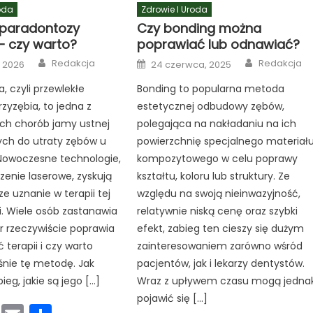
oda
Zdrowie I Uroda
 paradontozy
Czy bonding można
– czy warto?
poprawiać lub odnawiać?
Author
Author
Posted
Redakcja
Redakcja
, 2026
24 czerwca, 2025
on
, czyli przewlekłe
Bonding to popularna metoda
rzyzębia, to jedna z
estetycznej odbudowy zębów,
ch chorób jamy ustnej
polegająca na nakładaniu na ich
ch do utraty zębów u
powierzchnię specjalnego materiał
 Nowoczesne technologie,
kompozytowego w celu poprawy
czenie laserowe, zyskują
kształtu, koloru lub struktury. Ze
ze uznanie w terapii tej
względu na swoją nieinwazyjność,
i. Wiele osób zastanawia
relatywnie niską cenę oraz szybki
er rzeczywiście poprawia
efekt, zabieg ten cieszy się dużym
 terapii i czy warto
zainteresowaniem zarówno wśród
śnie tę metodę. Jak
pacjentów, jak i lekarzy dentystów.
eg, jakie są jego […]
Wraz z upływem czasu mogą jedna
pojawić się […]