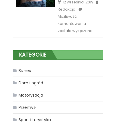
12 września, 2019
Redakcja
Możliwość
Sposób
komentowania
na
została wyłączona
piękne
spojrzenie
w
KATEGORIE
Katowicach
Biznes
Dom i ogród
Motoryzacja
Przemysł
Sport i turystyka