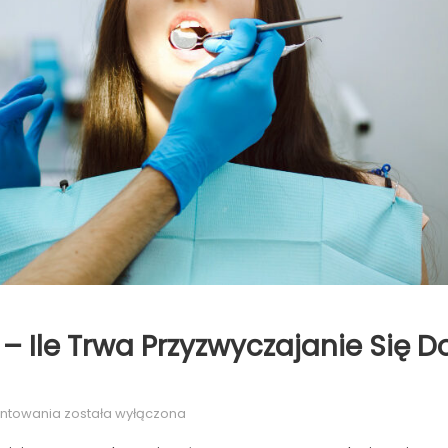
 Ile Trwa Przyzwyczajanie Się D
Ruchome
entowania
została wyłączona
protezy