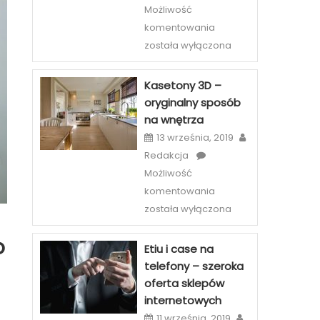
Możliwość
Licówki
komentowania
–
została wyłączona
sposób
na
Kasetony 3D –
piękny
oryginalny sposób
uśmiech
na wnętrza
w
13 września, 2019
Szczecinie
Redakcja
Możliwość
Kasetony
komentowania
3D
została wyłączona
–
oryginalny
o
Etiu i case na
sposób
telefony – szeroka
na
oferta sklepów
wnętrza
internetowych
11 września, 2019