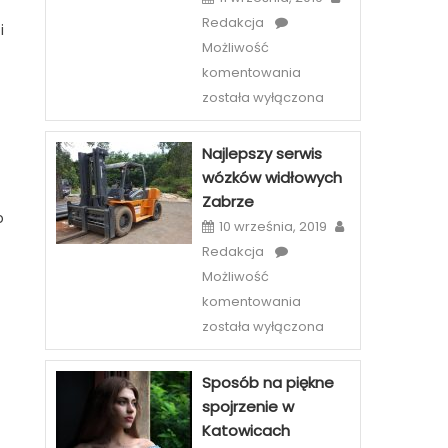
Redakcja
i
Możliwość
Etiu
komentowania
i
została wyłączona
case
na
Najlepszy serwis
telefony
wózków widłowych
–
Zabrze
szeroka
o
10 września, 2019
oferta
Redakcja
sklepów
Możliwość
internetowych
Najlepszy
komentowania
serwis
została wyłączona
wózków
widłowych
Sposób na piękne
Zabrze
spojrzenie w
Katowicach