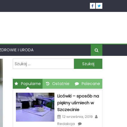
ZDROWIE I URODA
Szukaj:
Popularne
Ostatnie
Polecane
Licówki – sposób na
piękny uśmiech w
Szczecinie
12 września, 2019
Redakcja