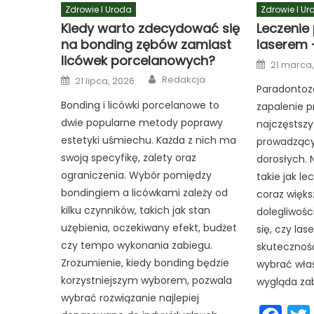
Zdrowie I Uroda
Zdrowie I Ur
Kiedy warto zdecydować się
Leczenie
na bonding zębów zamiast
laserem 
licówek porcelanowych?
Posted
21 marca
on
Author
Posted
Redakcja
21 lipca, 2026
on
Paradontoza
Bonding i licówki porcelanowe to
zapalenie p
dwie popularne metody poprawy
najczęstszy
estetyki uśmiechu. Każda z nich ma
prowadzący
swoją specyfikę, zalety oraz
dorosłych.
ograniczenia. Wybór pomiędzy
takie jak le
bondingiem a licówkami zależy od
coraz więks
kilku czynników, takich jak stan
dolegliwośc
uzębienia, oczekiwany efekt, budżet
się, czy las
czy tempo wykonania zabiegu.
skuteczność
Zrozumienie, kiedy bonding będzie
wybrać wła
korzystniejszym wyborem, pozwala
wygląda zabi
wybrać rozwiązanie najlepiej