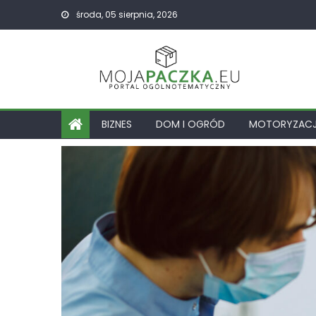
Skip
środa, 05 sierpnia, 2026
to
content
BIZNES
DOM I OGRÓD
MOTORYZAC