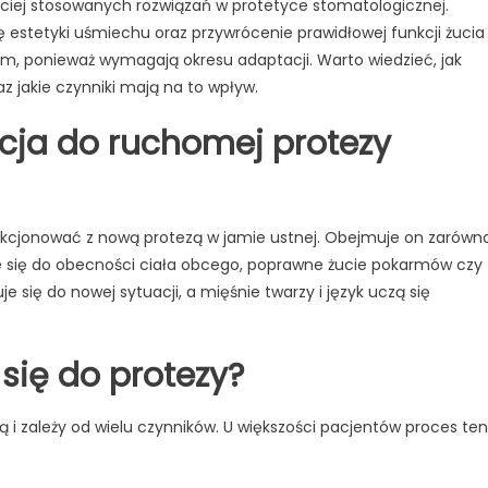
iej stosowanych rozwiązań w protetyce stomatologicznej.
zębowe
estetyki uśmiechu oraz przywrócenie prawidłowej funkcji żucia 
–
m, ponieważ wymagają okresu adaptacji. Warto wiedzieć, jak
ile
trwa
z jakie czynniki mają na to wpływ.
przyzwyczajanie
ja do ruchomej protezy
się
do
nowej
protezy?
unkcjonować z nową protezą w jamie ustnej. Obejmuje on zarówn
nie się do obecności ciała obcego, poprawne żucie pokarmów czy
ię do nowej sytuacji, a mięśnie twarzy i język uczą się
 się do protezy?
ą i zależy od wielu czynników. U większości pacjentów proces ten