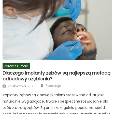
Zdrowie I Uroda
Dlaczego implanty zębów są najlepszą metodą
odbudowy uzębienia?
Author
Posted
Redakcja
20 stycznia, 2023
on
Implanty zębów są z powodzeniem stosowane od lat jako
naturalnie wyglądające, trwałe i bezpieczne rozwiązanie dla
osób z utratą zębów. Są one szczególnie popularne wśród