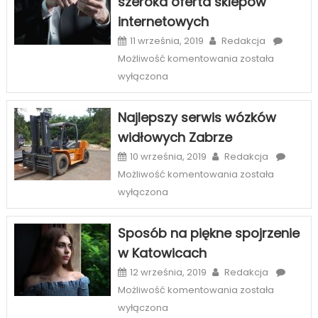
szeroka oferta sklepów
na
internetowych
wnętrza
11 września, 2019
Redakcja
Etiu
Możliwość komentowania
została
i
wyłączona
case
na
Najlepszy serwis wózków
telefony
widłowych Zabrze
–
szeroka
10 września, 2019
Redakcja
oferta
Najlepszy
Możliwość komentowania
została
sklepów
serwis
wyłączona
internetowych
wózków
widłowych
Sposób na piękne spojrzenie
Zabrze
w Katowicach
12 września, 2019
Redakcja
Sposób
Możliwość komentowania
została
na
wyłączona