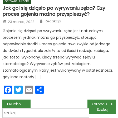
Zdrowie I Uroda
Jak goi się dziąsło po wyrywaniu zęba? Czy
proces gojenia można przyspieszyć?
Author
Posted
Redakcja
23 marca, 2023
on
Gojenie się dziąseł po wyrywaniu zęba jest naturalnym
procesem, jednak można go przyspieszyć, stosując
odpowiednie środki. Proces gojenia trwa zwykle od jednego
do dwóch tygodni, ale zależy to od ilości i rodzaju zabiegu,
jaki został wykonany. Kiedy trzeba wyrywać zęby u
stomatologa? Wyrywanie zębów jest zabiegiem
stomatologicznym, który jest wykonywany w ostateczności,
gdy inne metody […]
Facebook
Twitter
Email
Podziel
się
Nawigacja
Ruchome protezy zębowe – ile trwa przyzwyczajanie się do nowej protezy?
Korona zębowa na przedni ząb – czy wygląda naturalnie?
Szukaj:
wpisu