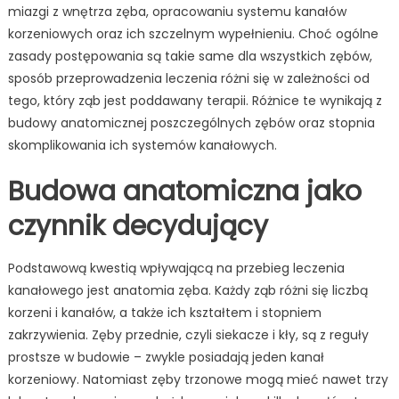
za
miazgi z wnętrza zęba, opracowaniu systemu kanałów
od
korzeniowych oraz ich szczelnym wypełnieniu. Choć ogólne
zę
zasady postępowania są takie same dla wszystkich zębów,
sposób przeprowadzenia leczenia różni się w zależności od
tego, który ząb jest poddawany terapii. Różnice te wynikają z
budowy anatomicznej poszczególnych zębów oraz stopnia
skomplikowania ich systemów kanałowych.
Budowa anatomiczna jako
czynnik decydujący
Podstawową kwestią wpływającą na przebieg leczenia
kanałowego jest anatomia zęba. Każdy ząb różni się liczbą
korzeni i kanałów, a także ich kształtem i stopniem
zakrzywienia. Zęby przednie, czyli siekacze i kły, są z reguły
prostsze w budowie – zwykle posiadają jeden kanał
korzeniowy. Natomiast zęby trzonowe mogą mieć nawet trzy