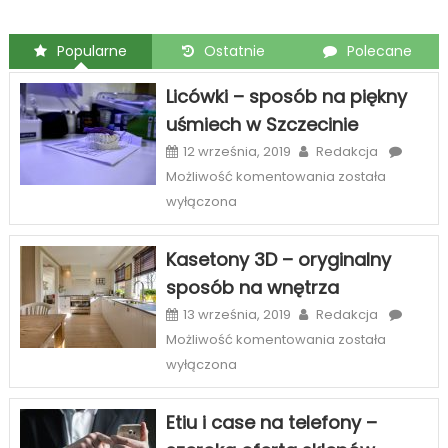
Popularne
Ostatnie
Polecane
Licówki – sposób na piękny
uśmiech w Szczecinie
12 września, 2019
Redakcja
Licówki
Możliwość komentowania
została
–
wyłączona
sposób
na
Kasetony 3D – oryginalny
piękny
sposób na wnętrza
uśmiech
w
13 września, 2019
Redakcja
Szczecinie
Kasetony
Możliwość komentowania
została
3D
wyłączona
–
oryginalny
Etiu i case na telefony –
sposób