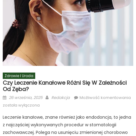
Zdrowie I Uroda
Czy Leczenie Kanałowe Różni Się W Zależności
Od Zęba?
Posted
Author
Cz
26 września, 2025
Redakcja
Możliwość komentowania
on
le
została wyłączona
ka
Leczenie kanałowe, znane również jako endodoncja, to jedna
ró
z najczęściej wykonywanych procedur w stomatologii
się
w
zachowawczej. Polega na usunięciu zmienionej chorobowo