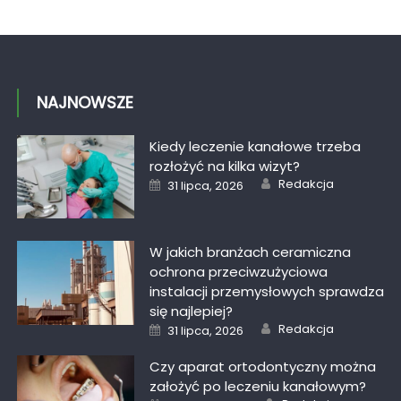
NAJNOWSZE
Kiedy leczenie kanałowe trzeba
rozłożyć na kilka wizyt?
Author
Posted
Redakcja
31 lipca, 2026
on
W jakich branżach ceramiczna
ochrona przeciwzużyciowa
instalacji przemysłowych sprawdza
się najlepiej?
Author
Posted
Redakcja
31 lipca, 2026
on
Czy aparat ortodontyczny można
założyć po leczeniu kanałowym?
Author