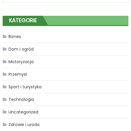
piękne
spojrzenie
w
KATEGORIE
Katowicach
Biznes
Dom i ogród
Motoryzacja
Przemysł
Sport i turystyka
Technologia
Uncategorized
Zdrowie i uroda