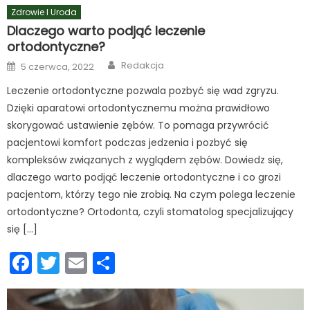
Zdrowie I Uroda
Dlaczego warto podjąć leczenie
ortodontyczne?
Author
Posted
Redakcja
5 czerwca, 2022
on
Leczenie ortodontyczne pozwala pozbyć się wad zgryzu.
Dzięki aparatowi ortodontycznemu można prawidłowo
skorygować ustawienie zębów. To pomaga przywrócić
pacjentowi komfort podczas jedzenia i pozbyć się
kompleksów związanych z wyglądem zębów. Dowiedz się,
dlaczego warto podjąć leczenie ortodontyczne i co grozi
pacjentom, którzy tego nie zrobią. Na czym polega leczenie
ortodontyczne? Ortodonta, czyli stomatolog specjalizujący
się […]
Facebook
Twitter
Email
Podziel
się