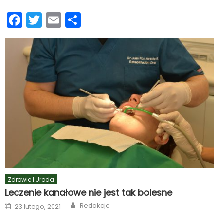
Facebook
Twitter
Email
Podziel
się
Zdrowie I Uroda
Leczenie kanałowe nie jest tak bolesne
Author
Posted
Redakcja
23 lutego, 2021
on