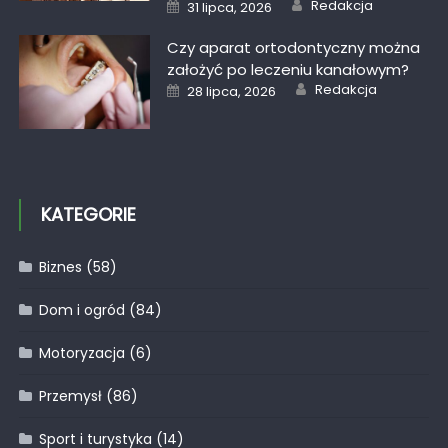
Author
Posted
Redakcja
31 lipca, 2026
on
Czy aparat ortodontyczny można
założyć po leczeniu kanałowym?
Author
Posted
Redakcja
28 lipca, 2026
on
KATEGORIE
Biznes
(58)
Dom i ogród
(84)
Motoryzacja
(6)
Przemysł
(86)
Sport i turystyka
(14)