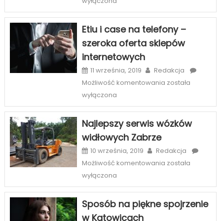
wyłączona
–
oryginalny
Etiu i case na telefony –
sposób
szeroka oferta sklepów
na
internetowych
wnętrza
11 września, 2019
Redakcja
Etiu
Możliwość komentowania
została
i
wyłączona
case
na
Najlepszy serwis wózków
telefony
widłowych Zabrze
–
szeroka
10 września, 2019
Redakcja
oferta
Najlepszy
Możliwość komentowania
została
sklepów
serwis
wyłączona
internetowych
wózków
widłowych
Sposób na piękne spojrzenie
Zabrze
w Katowicach