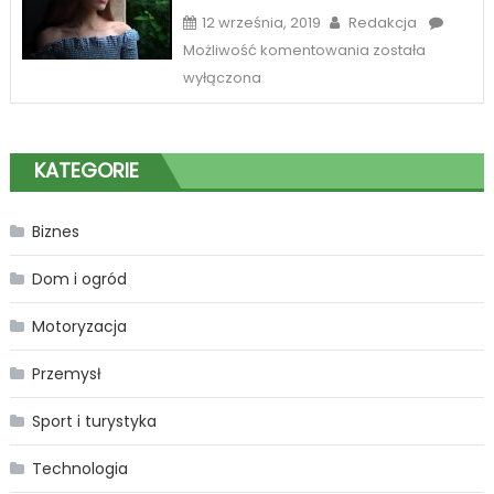
12 września, 2019
Redakcja
Sposób
Możliwość komentowania
została
na
wyłączona
piękne
spojrzenie
w
KATEGORIE
Katowicach
Biznes
Dom i ogród
Motoryzacja
Przemysł
Sport i turystyka
Technologia