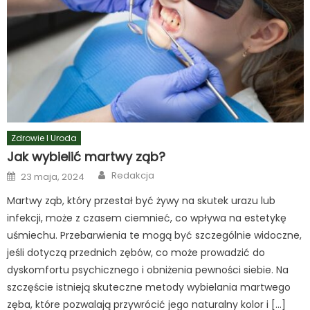
Zdrowie I Uroda
Jak wybielić martwy ząb?
Author
Posted
Redakcja
23 maja, 2024
on
Martwy ząb, który przestał być żywy na skutek urazu lub
infekcji, może z czasem ciemnieć, co wpływa na estetykę
uśmiechu. Przebarwienia te mogą być szczególnie widoczne,
jeśli dotyczą przednich zębów, co może prowadzić do
dyskomfortu psychicznego i obniżenia pewności siebie. Na
szczęście istnieją skuteczne metody wybielania martwego
zęba, które pozwalają przywrócić jego naturalny kolor i […]