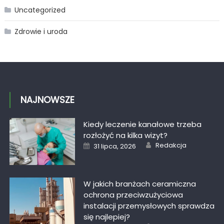
Uncategorized
Zdrowie i uroda
NAJNOWSZE
Kiedy leczenie kanałowe trzeba
rozłożyć na kilka wizyt?
Author
Posted
Redakcja
31 lipca, 2026
on
W jakich branżach ceramiczna
ochrona przeciwzużyciowa
instalacji przemysłowych sprawdza
się najlepiej?