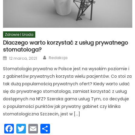
Zdrowie I Uroda
Dlaczego warto korzystać z usług prywatnego
stomatologa?
Author
Posted
Redakcja
12 marca, 2021
on
Stomatologia prywatna w Polsce jest na wysokim poziomie i
z gabinetów prywatnych korzysta wielu pacjentów. Co stoi za
tak dużą popularnością prywatnych ofert? Kiedy warto udać
się do prywatnego stomatologa, zamiast korzystać z usług
dostępnych na NFZ? Szeroka gama usług Tym, co decyduje
o popularności punktów jak prywatny gabinet czy klinika
stomatologiczna Szczecin, jest w […]
Facebook
Twitter
Email
Podziel