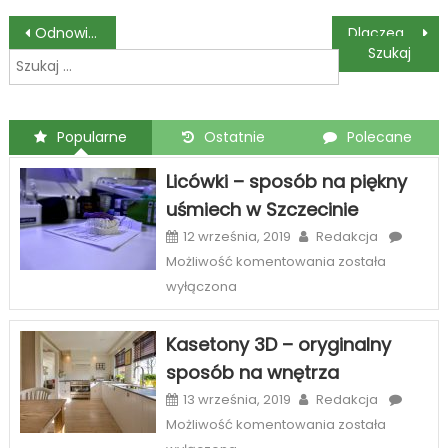
się
Nawigacja
Odnowienie uprawnień sep
Dlaczego warto zamontować grzechotki do wózka?
Szukaj:
wpisu
Popularne
Ostatnie
Polecane
Licówki – sposób na piękny
uśmiech w Szczecinie
12 września, 2019
Redakcja
Licówki
Możliwość komentowania
została
–
wyłączona
sposób
na
Kasetony 3D – oryginalny
piękny
sposób na wnętrza
uśmiech
w
13 września, 2019
Redakcja
Szczecinie
Kasetony
Możliwość komentowania
została
3D