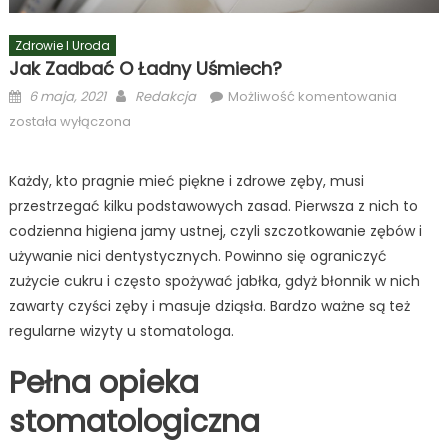
Zdrowie I Uroda
Jak Zadbać O Ładny Uśmiech?
Posted
Author
Jak
6 maja, 2021
Redakcja
Możliwość komentowania
on
zadbać
została wyłączona
o
ładny
Każdy, kto pragnie mieć piękne i zdrowe zęby, musi
uśmiec
przestrzegać kilku podstawowych zasad. Pierwsza z nich to
codzienna higiena jamy ustnej, czyli szczotkowanie zębów i
używanie nici dentystycznych. Powinno się ograniczyć
zużycie cukru i często spożywać jabłka, gdyż błonnik w nich
zawarty czyści zęby i masuje dziąsła. Bardzo ważne są też
regularne wizyty u stomatologa.
Pełna opieka
stomatologiczna