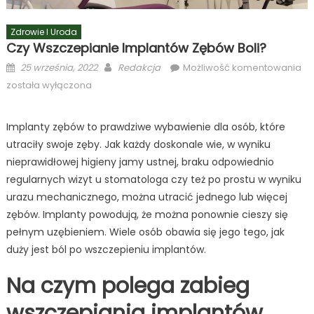
Zdrowie I Uroda
Czy Wszczepianie Implantów Zębów Boli?
Posted
Author
Cz
25 września, 2022
Redakcja
Możliwość komentowania
on
ws
została wyłączona
im
zę
Implanty zębów to prawdziwe wybawienie dla osób, które
bo
utraciły swoje zęby. Jak każdy doskonale wie, w wyniku
nieprawidłowej higieny jamy ustnej, braku odpowiednio
regularnych wizyt u stomatologa czy też po prostu w wyniku
urazu mechanicznego, można utracić jednego lub więcej
zębów. Implanty powodują, że można ponownie cieszy się
pełnym uzębieniem. Wiele osób obawia się jego tego, jak
duży jest ból po wszczepieniu implantów.
Na czym polega zabieg
wszczepiania implantów