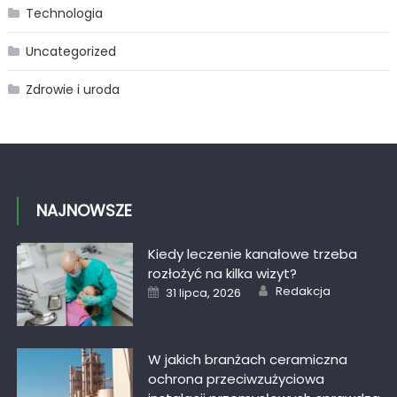
Technologia
Uncategorized
Zdrowie i uroda
NAJNOWSZE
Kiedy leczenie kanałowe trzeba
rozłożyć na kilka wizyt?
Author
Posted
Redakcja
31 lipca, 2026
on
W jakich branżach ceramiczna
ochrona przeciwzużyciowa