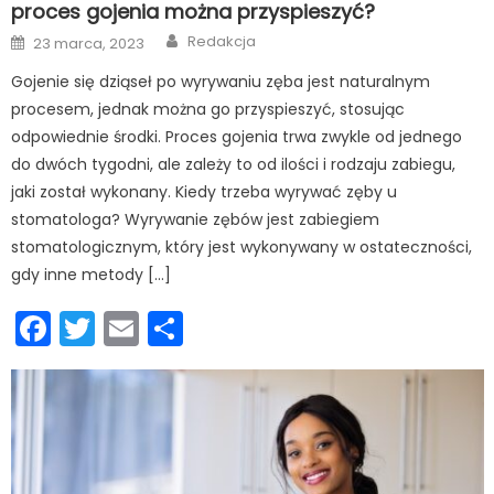
proces gojenia można przyspieszyć?
Author
Posted
Redakcja
23 marca, 2023
on
Gojenie się dziąseł po wyrywaniu zęba jest naturalnym
procesem, jednak można go przyspieszyć, stosując
odpowiednie środki. Proces gojenia trwa zwykle od jednego
do dwóch tygodni, ale zależy to od ilości i rodzaju zabiegu,
jaki został wykonany. Kiedy trzeba wyrywać zęby u
stomatologa? Wyrywanie zębów jest zabiegiem
stomatologicznym, który jest wykonywany w ostateczności,
gdy inne metody […]
Facebook
Twitter
Email
Podziel
się