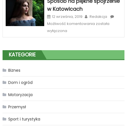
Sposób na piękne spojrzenie
Zabrze
w Katowicach
12 września, 2019
Redakcja
Sposób
Możliwość komentowania
została
na
wyłączona
piękne
spojrzenie
w
KATEGORIE
Katowicach
Biznes
Dom i ogród
Motoryzacja
Przemysł
Sport i turystyka