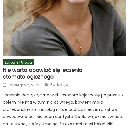
Zdrowie I Uroda
Nie warto obawiać się leczenia
stomatologicznego
Author
Posted
Redakcja
23 sierpnia, 2021
on
Leczenie dentystyczne wielu osobom kojarzy się po prostu z
bólem. Nie ma w tym nic dziwnego, bowiem mało
profesjonalny stomatolog może podczas leczenia zębów
powodować ból. Niejeden dentysta Opole wręcz nie zwraca
na to uwagi, z góry uznając, że czasami musi boleć. Nic