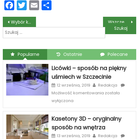
Facebook
Twitter
Email
Podziel
się
Nawigacja
Wybór kursu SEP
Wszczepianie implantów zębowych – przygotowania do zabiegu
Szukaj:
wpisu
Popularne
Ostatnie
Polecane
Licówki – sposób na piękny
uśmiech w Szczecinie
12 września, 2019
Redakcja
Licówki
Możliwość komentowania
została
–
wyłączona
sposób
na
Kasetony 3D – oryginalny
piękny
sposób na wnętrza
uśmiech
w
13 września, 2019
Redakcja