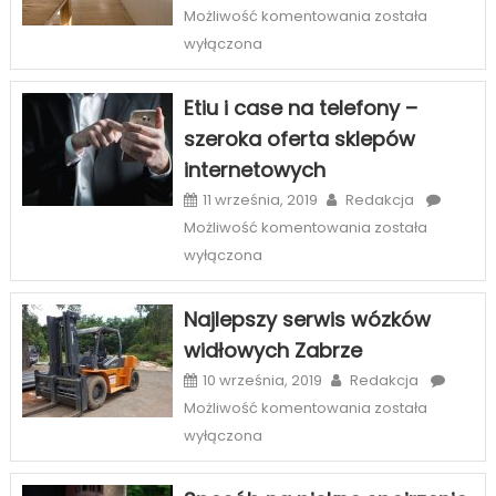
Szczecinie
Kasetony
Możliwość komentowania
została
3D
wyłączona
–
oryginalny
Etiu i case na telefony –
sposób
szeroka oferta sklepów
na
internetowych
wnętrza
11 września, 2019
Redakcja
Etiu
Możliwość komentowania
została
i
wyłączona
case
na
Najlepszy serwis wózków
telefony
widłowych Zabrze
–
szeroka
10 września, 2019
Redakcja
oferta
Najlepszy
Możliwość komentowania
została
sklepów
serwis
wyłączona
internetowych
wózków
widłowych