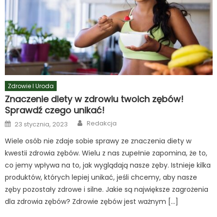
Zdrowie I Uroda
Znaczenie diety w zdrowiu twoich zębów!
Sprawdź czego unikać!
Author
Posted
Redakcja
23 stycznia, 2023
on
Wiele osób nie zdaje sobie sprawy ze znaczenia diety w
kwestii zdrowia zębów. Wielu z nas zupełnie zapomina, że to,
co jemy wpływa na to, jak wyglądają nasze zęby. Istnieje kilka
produktów, których lepiej unikać, jeśli chcemy, aby nasze
zęby pozostały zdrowe i silne. Jakie są największe zagrożenia
dla zdrowia zębów? Zdrowie zębów jest ważnym […]