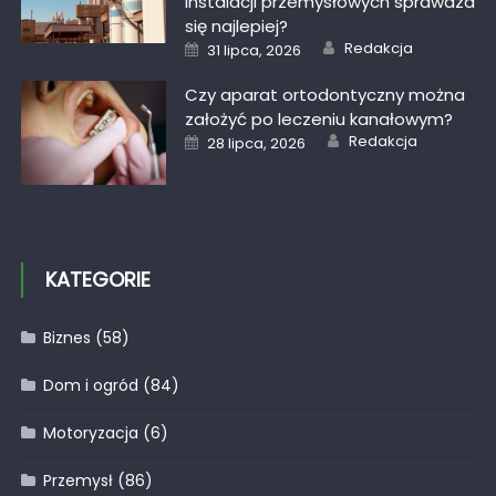
instalacji przemysłowych sprawdza
się najlepiej?
Author
Posted
Redakcja
31 lipca, 2026
on
Czy aparat ortodontyczny można
założyć po leczeniu kanałowym?
Author
Posted
Redakcja
28 lipca, 2026
on
KATEGORIE
Biznes
(58)
Dom i ogród
(84)
Motoryzacja
(6)
Przemysł
(86)